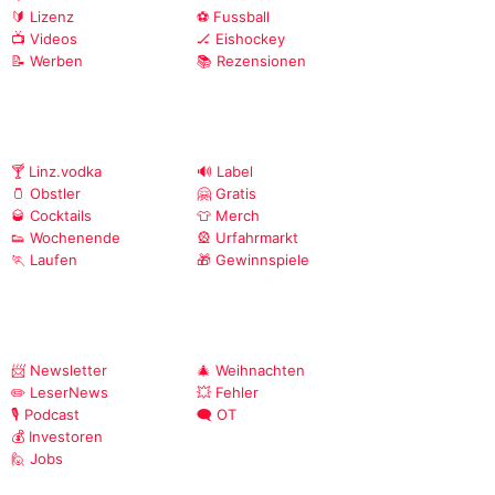
🔰 Lizenz
⚽ Fussball
📺 Videos
🏒 Eishockey
📝 Werben
📚 Rezensionen
🍸 Linz.vodka
🔊 Label
🫙 Obstler
🤗 Gratis
🥃 Cocktails
👕 Merch
👟 Wochenende
🎡 Urfahrmarkt
🏃 Laufen
🎁 Gewinnspiele
📨 Newsletter
🎄 Weihnachten
✏️ LeserNews
💥 Fehler
🎙️ Podcast
🗨️ OT
💰 Investoren
🙋 Jobs