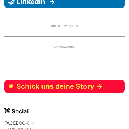
🤝 LinkedIn →
UNSER NEWSLETTER
KOOPERATIONEN
🫵 Schick uns deine Story →
👋 Social
FACEBOOK →