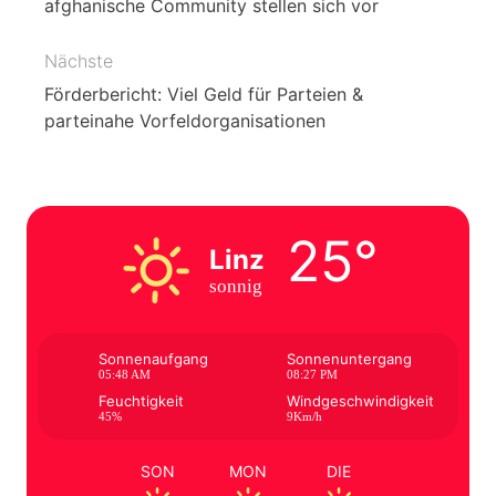
afghanische Community stellen sich vor
Nächste
Förderbericht: Viel Geld für Parteien &
parteinahe Vorfeldorganisationen
25°
Linz
sonnig
Sonnenaufgang
Sonnenuntergang
05:48 AM
08:27 PM
Feuchtigkeit
Windgeschwindigkeit
45%
9Km/h
SON
MON
DIE