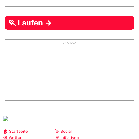
🏃 Laufen →
SNAPDOX
🏠 Startseite
👋 Social
☀️ Wetter
💬 Initiativen