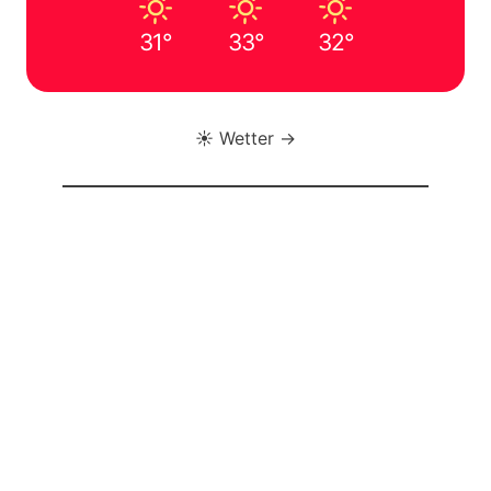
31°
33°
32°
☀️ Wetter →