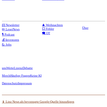
📨 Newsletter
🎄 Weihnachten
Über
💥 Fehler
✏️ LeserNews
🗨️ OT
🎙️ Podcast
💰 Investoren
🙋 Jobs
uns
Werte
Lizenz
Debatte
Merch
Häufige Fragen
Keine KI
Datenschutz
Impressum
📱 Linz News als bevorzugte Google-Quelle hinzufügen