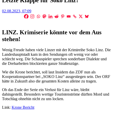
Letzte Klappe für Soko Linz?
Posted
02.08.2023, 07:09
on
LINZ. Krimiserie könnte vor dem Aus
stehen!
Wenig Freude haben viele Linzer mit der Krimireihe Soko Linz. Die
Landeshauptstadt kam in den Sendungen oft wenig vor oder
schlecht weg. Die Schauspieler sprechen sonderbare Dialekte und
die Dreharbeiten blockierten ganze Straßenzüge.
Wie die Krone berichtet, soll laut Insidern das ZDF nun als
Kooperationspartner bei „SOKO Linz“ ausgestiegen sein. Der ORF
hätte in Zukunft also die gesamten Kosten alleine zu tragen.
Ob das Ende der Serie ein Verlust für Linz wäre, bleibt
dahingestellt. Besonders wertige Touristenströme dürften Mord und
Totschlag ohnehin nicht zu uns locken.
Link:
Krone Bericht