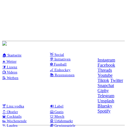
👋 Social
🏠 Startseite
💬 Initiativen
Instagram
☀️ Wetter
⚽ Fussball
Facebook
🔰 Lizenz
🏒 Eishockey
Threads
📺 Videos
📚 Rezensionen
Youtube
📝 Werben
Tiktok
Twitter
Snapchat
Giphy
Telegram
Unsplash
Bluesky
🍸 Linz.vodka
🔊 Label
Spotify
🫙 Obstler
🤗 Gratis
🥃 Cocktails
👕 Merch
👟 Wochenende
🎡 Urfahrmarkt
🏃 Laufen
🎁 Gewinnspiele