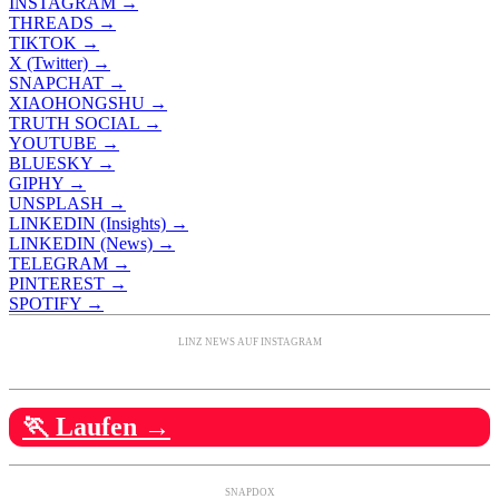
INSTAGRAM →
THREADS →
TIKTOK →
X (Twitter) →
SNAPCHAT →
XIAOHONGSHU →
TRUTH SOCIAL →
YOUTUBE →
BLUESKY →
GIPHY →
UNSPLASH →
LINKEDIN (Insights) →
LINKEDIN (News) →
TELEGRAM →
PINTEREST →
SPOTIFY →
LINZ NEWS AUF INSTAGRAM
🏃 Laufen →
SNAPDOX