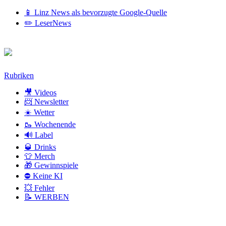
📱 Linz News als bevorzugte Google-Quelle
✏️ LeserNews
Zum
Rubriken
Inhalt
🎥 Videos
📨 Newsletter
☀️ Wetter
🥾 Wochenende
🔊 Label
🥃 Drinks
👕 Merch
🎁 Gewinnspiele
⛔ Keine KI
💥 Fehler
📝 WERBEN