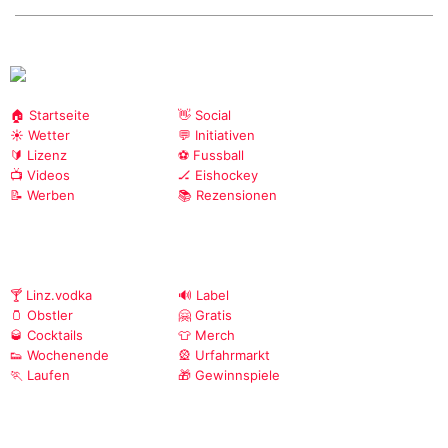
🏠 Startseite
👋 Social
☀️ Wetter
💬 Initiativen
🔰 Lizenz
⚽ Fussball
📺 Videos
🏒 Eishockey
📝 Werben
📚 Rezensionen
🍸 Linz.vodka
🔊 Label
🫙 Obstler
🤗 Gratis
🥃 Cocktails
👕 Merch
👟 Wochenende
🎡 Urfahrmarkt
🏃 Laufen
🎁 Gewinnspiele