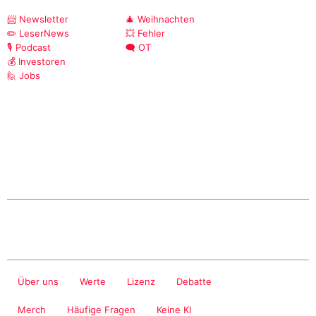
📨 Newsletter
🎄 Weihnachten
✏️ LeserNews
💥 Fehler
🎙️ Podcast
🗨️ OT
💰 Investoren
🙋 Jobs
Über uns
Werte
Lizenz
Debatte
Merch
Häufige Fragen
Keine KI