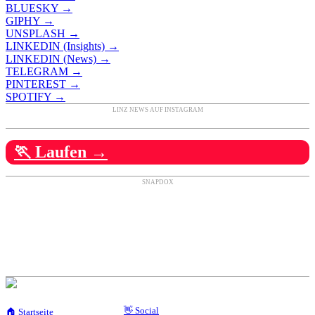
BLUESKY →
GIPHY →
UNSPLASH →
LINKEDIN (Insights) →
LINKEDIN (News) →
TELEGRAM →
PINTEREST →
SPOTIFY →
LINZ NEWS AUF INSTAGRAM
🏃 Laufen →
SNAPDOX
👋 Social
🏠 Startseite