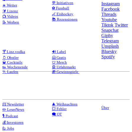
💬 Initiativen
Instagram
☀️ Wetter
⚽ Fussball
Facebook
🔰 Lizenz
🏒 Eishockey
Threads
📺 Videos
📚 Rezensionen
Youtube
📝 Werben
Tiktok
Twitter
Snapchat
Giphy
Telegram
Unsplash
Bluesky
🍸 Linz.vodka
🔊 Label
Spotify
🫙 Obstler
🤗 Gratis
🥃 Cocktails
👕 Merch
👟 Wochenende
🎡 Urfahrmarkt
🏃 Laufen
🎁 Gewinnspiele
📨 Newsletter
🎄 Weihnachten
Über
💥 Fehler
✏️ LeserNews
🗨️ OT
🎙️ Podcast
💰 Investoren
🙋 Jobs