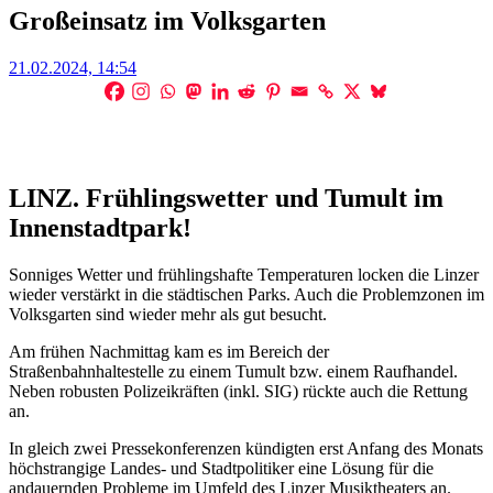
Großeinsatz im Volksgarten
Posted
21.02.2024, 14:54
on
LINZ. Frühlingswetter und Tumult im
Innenstadtpark!
Sonniges Wetter und frühlingshafte Temperaturen locken die Linzer
wieder verstärkt in die städtischen Parks. Auch die Problemzonen im
Volksgarten sind wieder mehr als gut besucht.
Am frühen Nachmittag kam es im Bereich der
Straßenbahnhaltestelle zu einem Tumult bzw. einem Raufhandel.
Neben robusten Polizeikräften (inkl. SIG) rückte auch die Rettung
an.
In gleich zwei Pressekonferenzen kündigten erst Anfang des Monats
höchstrangige Landes- und Stadtpolitiker eine Lösung für die
andauernden Probleme im Umfeld des Linzer Musiktheaters an.