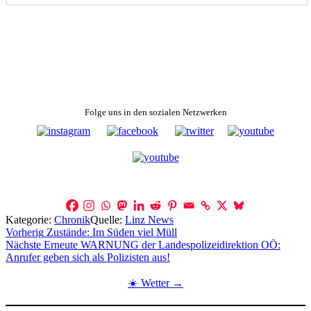
Folge uns in den sozialen Netzwerken
Kategorie:
Chronik
Quelle:
Linz News
Beitragsnavigation
Vorherig
Zustände: Im Süden viel Müll
Nächste
Erneute WARNUNG der Landespolizeidirektion OÖ:
Anrufer geben sich als Polizisten aus!
☀️ Wetter →