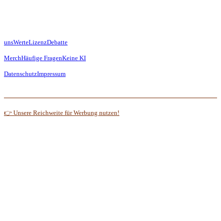
uns
Werte
Lizenz
Debatte
Merch
Häufige Fragen
Keine KI
Datenschutz
Impressum
👉 Unsere Reichweite für Werbung nutzen!