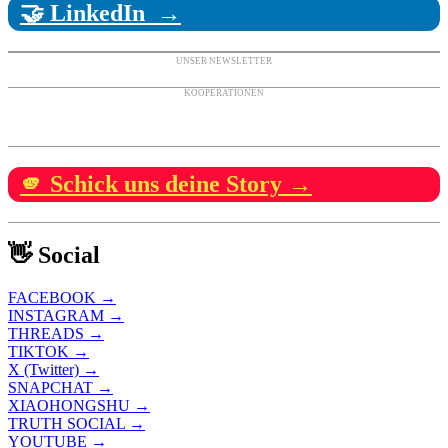
🤝 LinkedIn →
UNSER NEWSLETTER
KOOPERATIONEN
🫵 Schick uns deine Story →
👋 Social
FACEBOOK →
INSTAGRAM →
THREADS →
TIKTOK →
X (Twitter) →
SNAPCHAT →
XIAOHONGSHU →
TRUTH SOCIAL →
YOUTUBE →