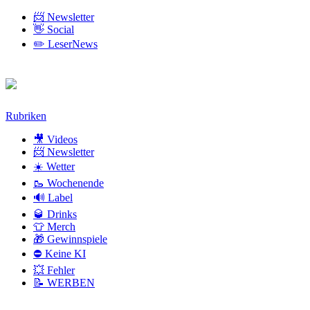
📨 Newsletter
👋 Social
✏️ LeserNews
Zum
Rubriken
Inhalt
🎥 Videos
📨 Newsletter
☀️ Wetter
🥾 Wochenende
🔊 Label
🥃 Drinks
👕 Merch
🎁 Gewinnspiele
⛔ Keine KI
💥 Fehler
📝 WERBEN