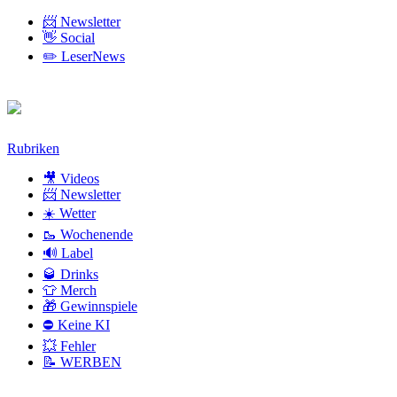
📨 Newsletter
👋 Social
✏️ LeserNews
Zum
Rubriken
Inhalt
🎥 Videos
📨 Newsletter
☀️ Wetter
🥾 Wochenende
🔊 Label
🥃 Drinks
👕 Merch
🎁 Gewinnspiele
⛔ Keine KI
💥 Fehler
📝 WERBEN