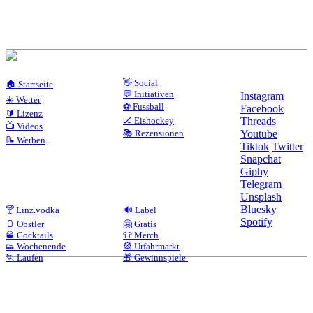
👋 Social
🏠 Startseite
💬 Initiativen
Instagram
☀️ Wetter
⚽ Fussball
Facebook
🔰 Lizenz
🏒 Eishockey
Threads
📺 Videos
📚 Rezensionen
Youtube
📝 Werben
Tiktok
Twitter
Snapchat
Giphy
Telegram
Unsplash
Bluesky
🍸 Linz.vodka
🔊 Label
Spotify
🫙 Obstler
🤗 Gratis
🥃 Cocktails
👕 Merch
👟 Wochenende
🎡 Urfahrmarkt
🏃 Laufen
🎁 Gewinnspiele