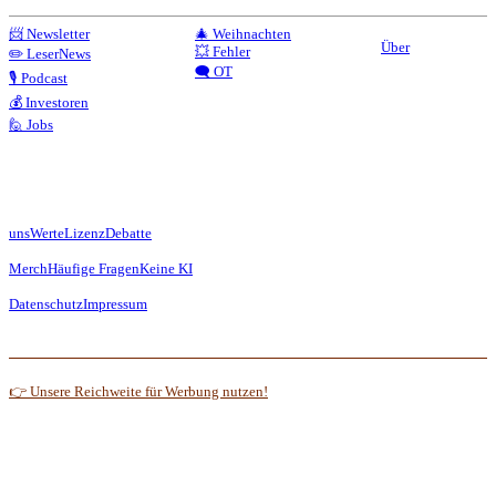
📨 Newsletter
🎄 Weihnachten
Über
💥 Fehler
✏️ LeserNews
🗨️ OT
🎙️ Podcast
💰 Investoren
🙋 Jobs
uns
Werte
Lizenz
Debatte
Merch
Häufige Fragen
Keine KI
Datenschutz
Impressum
👉 Unsere Reichweite für Werbung nutzen!