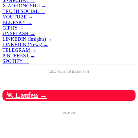
SNAPCHAT →
XIAOHONGSHU →
TRUTH SOCIAL →
YOUTUBE →
BLUESKY →
GIPHY →
UNSPLASH →
LINKEDIN (Insights) →
LINKEDIN (News) →
TELEGRAM →
PINTEREST →
SPOTIFY →
LINZ NEWS AUF INSTAGRAM
🏃 Laufen →
SNAPDOX