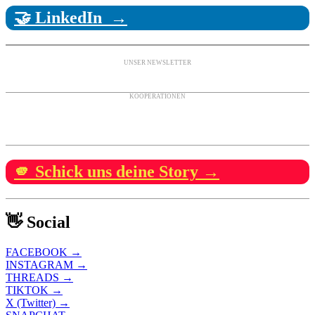
🤝 LinkedIn →
UNSER NEWSLETTER
KOOPERATIONEN
🫵 Schick uns deine Story →
👋 Social
FACEBOOK →
INSTAGRAM →
THREADS →
TIKTOK →
X (Twitter) →