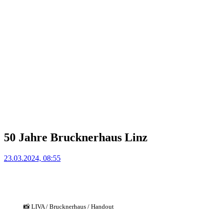
50 Jahre Brucknerhaus Linz
Posted
23.03.2024, 08:55
on
📸 LIVA / Brucknerhaus / Handout