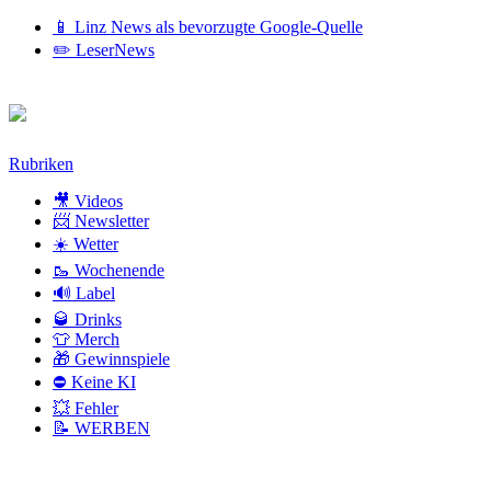
📱 Linz News als bevorzugte Google-Quelle
✏️ LeserNews
Zum
Rubriken
Inhalt
🎥 Videos
📨 Newsletter
☀️ Wetter
🥾 Wochenende
🔊 Label
🥃 Drinks
👕 Merch
🎁 Gewinnspiele
⛔ Keine KI
💥 Fehler
📝 WERBEN