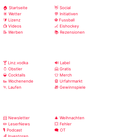
🏠 Startseite
👋 Social
☀️ Wetter
💬 Initiativen
🔰 Lizenz
⚽ Fussball
📺 Videos
🏒 Eishockey
📝 Werben
📚 Rezensionen
🍸 Linz.vodka
🔊 Label
🫙 Obstler
🤗 Gratis
🥃 Cocktails
👕 Merch
👟 Wochenende
🎡 Urfahrmarkt
🏃 Laufen
🎁 Gewinnspiele
📨 Newsletter
🎄 Weihnachten
✏️ LeserNews
💥 Fehler
🎙️ Podcast
🗨️ OT
💰 Investoren