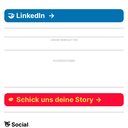
🤝 LinkedIn →
UNSER NEWSLETTER
KOOPERATIONEN
🫵 Schick uns deine Story →
👋 Social