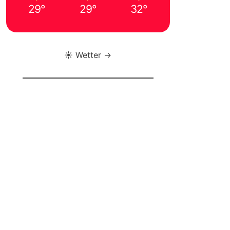
29°
29°
32°
☀️ Wetter →