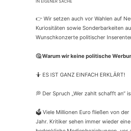
IN EIGENER SACHE
👉 Wir setzen auch vor Wahlen auf Neu
Kuriositäten sowie Sonderbarkeiten au
Wunschkonzerte politischer Inserente
🤔 Warum wir keine politische Werbu
🤷 ES IST GANZ EINFACH ERKLÄRT!
💭 Der Spruch „Wer zahlt schafft an“ is
🗳️ Viele Millionen Euro fließen von de
Jahr. Kritiker sehen immer wieder ei
bedenkliche Medienbeziehungen, vor a