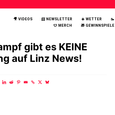
🎥 VIDEOS
📨 NEWSLETTER
☀️ WETTER

👕 MERCH
🎁 GEWINNSPIELE
ampf gibt es KEINE
ng auf Linz News!