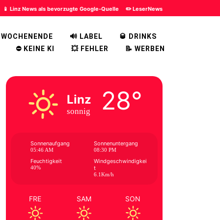
📱 Linz News als bevorzugte Google-Quelle
✏️ LeserNews
 WOCHENENDE
🔊 LABEL
🥃 DRINKS
⛔ KEINE KI
💥 FEHLER
📝 WERBEN
28°
Linz
sonnig
Sonnenaufgang
Sonnenuntergang
05:46 AM
08:30 PM
Feuchtigkeit
Windgeschwindigkei
40%
t
6.1Km/h
FRE
SAM
SON