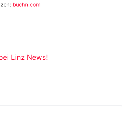
tzen:
buchn.com
bei Linz News!