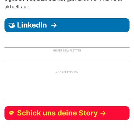
aktuell auf:
🤝 LinkedIn →
UNSER NEWSLETTER
KOOPERATIONEN
🫵 Schick uns deine Story →