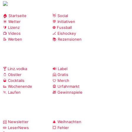
🏠 Startseite
👋 Social
☀️ Wetter
💬 Initiativen
🔰 Lizenz
⚽ Fussball
📺 Videos
🏒 Eishockey
📝 Werben
📚 Rezensionen
🍸 Linz.vodka
🔊 Label
🫙 Obstler
🤗 Gratis
🥃 Cocktails
👕 Merch
👟 Wochenende
🎡 Urfahrmarkt
🏃 Laufen
🎁 Gewinnspiele
📨 Newsletter
🎄 Weihnachten
✏️ LeserNews
💥 Fehler