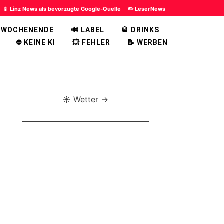
📱 Linz News als bevorzugte Google-Quelle
✏️ LeserNews
 WOCHENENDE
🔊 LABEL
🥃 DRINKS
⛔ KEINE KI
💥 FEHLER
📝 WERBEN
☀️ Wetter →