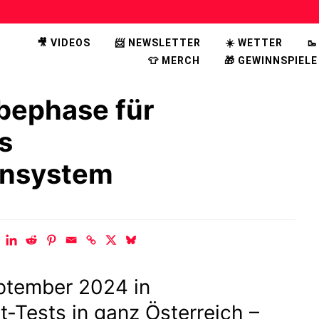
🎥 VIDEOS
📨 NEWSLETTER
☀️ WETTER

👕 MERCH
🎁 GEWINNSPIELE
bephase für
s
rnsystem
ptember 2024 in
t-Tests in ganz Österreich –