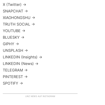
X (Twitter) →
SNAPCHAT →
XIAOHONGSHU →
TRUTH SOCIAL →
YOUTUBE →
BLUESKY →
GIPHY →
UNSPLASH →
LINKEDIN (Insights) →
LINKEDIN (News) →
TELEGRAM →
PINTEREST →
SPOTIFY →
LINZ NEWS AUF INSTAGRAM