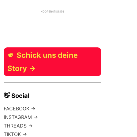
KOOPERATIONEN
🫵 Schick uns deine
Story →
👋 Social
FACEBOOK →
INSTAGRAM →
THREADS →
TIKTOK →