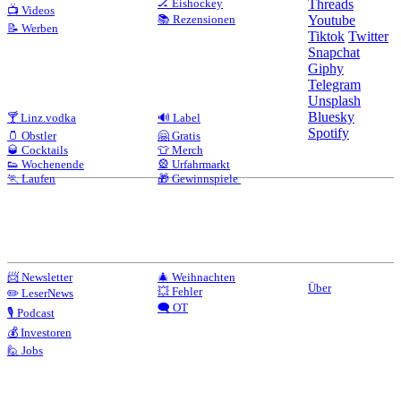
🏒 Eishockey
Threads
📺 Videos
📚 Rezensionen
Youtube
📝 Werben
Tiktok
Twitter
Snapchat
Giphy
Telegram
Unsplash
Bluesky
🍸 Linz.vodka
🔊 Label
Spotify
🫙 Obstler
🤗 Gratis
🥃 Cocktails
👕 Merch
👟 Wochenende
🎡 Urfahrmarkt
🏃 Laufen
🎁 Gewinnspiele
📨 Newsletter
🎄 Weihnachten
Über
💥 Fehler
✏️ LeserNews
🗨️ OT
🎙️ Podcast
💰 Investoren
🙋 Jobs