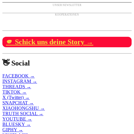
UNSER NEWSLETTER
KOOPERATIONEN
🫵 Schick uns deine Story →
👋 Social
FACEBOOK →
INSTAGRAM →
THREADS →
TIKTOK →
X (Twitter) →
SNAPCHAT →
XIAOHONGSHU →
TRUTH SOCIAL →
YOUTUBE →
BLUESKY →
GIPHY →