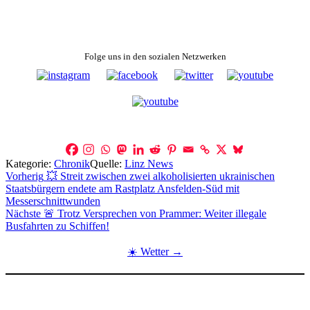
Folge uns in den sozialen Netzwerken
Kategorie:
Chronik
Quelle:
Linz News
Beitragsnavigation
Vorherig
💥 Streit zwischen zwei alkoholisierten ukrainischen
Staatsbürgern endete am Rastplatz Ansfelden-Süd mit
Messerschnittwunden
Nächste
🚨 Trotz Versprechen von Prammer: Weiter illegale
Busfahrten zu Schiffen!
☀️ Wetter →