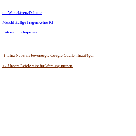
uns
Werte
Lizenz
Debatte
Merch
Häufige Fragen
Keine KI
Datenschutz
Impressum
📱 Linz News als bevorzugte Google-Quelle hinzufügen
👉 Unsere Reichweite für Werbung nutzen!