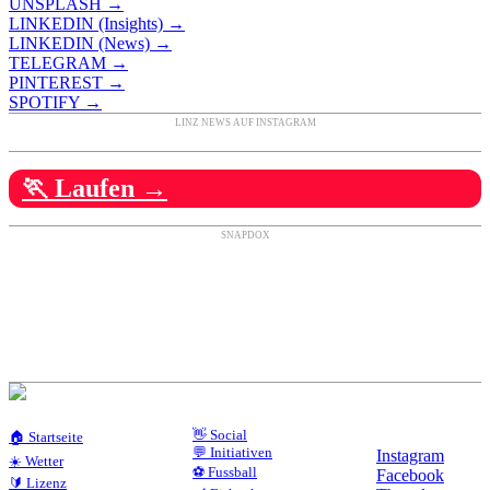
UNSPLASH →
LINKEDIN (Insights) →
LINKEDIN (News) →
TELEGRAM →
PINTEREST →
SPOTIFY →
LINZ NEWS AUF INSTAGRAM
🏃 Laufen →
SNAPDOX
👋 Social
🏠 Startseite
💬 Initiativen
Instagram
☀️ Wetter
⚽ Fussball
Facebook
🔰 Lizenz