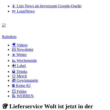
📱 Linz News als bevorzugte Google-Quelle
✏️ LeserNews
Zum
Rubriken
Inhalt
🎥 Videos
📨 Newsletter
☀️ Wetter
🥾 Wochenende
🔊 Label
🥃 Drinks
👕 Merch
🎁 Gewinnspiele
⛔ Keine KI
💥 Fehler
📝 WERBEN
🥡 Lieferservice Wolt ist jetzt in der