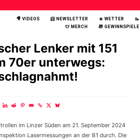
🎥 VIDEOS
📨 NEWSLETTER
☀️ WETTER

👕 MERCH
🎁 GEWINNSPIELE
cher Lenker mit 151
im 70er unterwegs:
eschlagnahmt!
rollen im Linzer Süden am 21. September 2024
sinspektion Lasermessungen an der B1 durch. Die