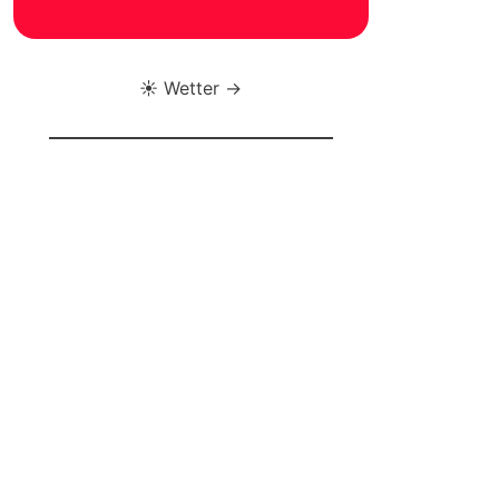
☀️ Wetter →