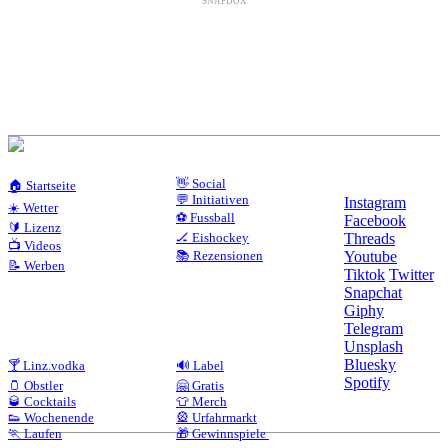
SNAPDOX
👋 Social
🏠 Startseite
💬 Initiativen
Instagram
☀️ Wetter
⚽ Fussball
Facebook
🔰 Lizenz
🏒 Eishockey
Threads
📺 Videos
📚 Rezensionen
Youtube
📝 Werben
Tiktok
Twitter
Snapchat
Giphy
Telegram
Unsplash
Bluesky
🍸 Linz.vodka
🔊 Label
Spotify
🫙 Obstler
🤗 Gratis
🥃 Cocktails
👕 Merch
👟 Wochenende
🎡 Urfahrmarkt
🏃 Laufen
🎁 Gewinnspiele