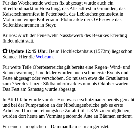
Für das Wochenende weiters fix abgesagt wurde auch ein
Streetfoodmarkt in Hörsching, das Altstadtfest in Gmunden, das
Kaiserschmarrnfest in Pettenbach, das Lebkuchengenussfest in
Molln und einige Kofferraum-Flohmärkte der ÖVP sowie das
Seifenkistenrennen in Steyr.
Kurios: Auch der Feuerwehr-Nassbewerb des Bezirkes Eferding
findet nicht statt.
💥 Update 12:45 Uhr:
Beim Hochleckenhaus (1572m) liegt schon
Schnee. Hier die
Webcam
.
Für weite Teile Oberösterreichs gilt bereits eine Regen- Wind- und
Schneewarnung. Und leider wurden auch schon erste Events und
Feste abgesagt oder verschoben. So müssen etwa die Gratulanten
zum 75er des Linzer Südbahnhofmarktes nun bis Oktober warten.
Das Fest am Samstag wurde abgesagt.
In Alt Urfahr wurde vor der Hochwasserschutzmauer bereits gemäht
und bei der Pumpstation an der Nibelungenbrücke gab es erste
Arbeiten. Um eine reibungslose Zufahrt für LKW zu ermöglichen,
wurden dort heute am Vormittag störende Äste an Bäumen entfernt.
Für einen – möglichen – Dammaufbau ist man gerüstet.