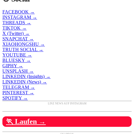
FACEBOOK →
INSTAGRAM →
THREADS →
TIKTOK →
X (Twitter) →
SNAPCHAT →
XIAOHONGSHU →
TRUTH SOCIAL →
YOUTUBE →
BLUESKY →
GIPHY →
UNSPLASH →
LINKEDIN (Insights) →
LINKEDIN (News) →
TELEGRAM →
PINTEREST →
SPOTIFY →
LINZ NEWS AUF INSTAGRAM
🏃 Laufen →