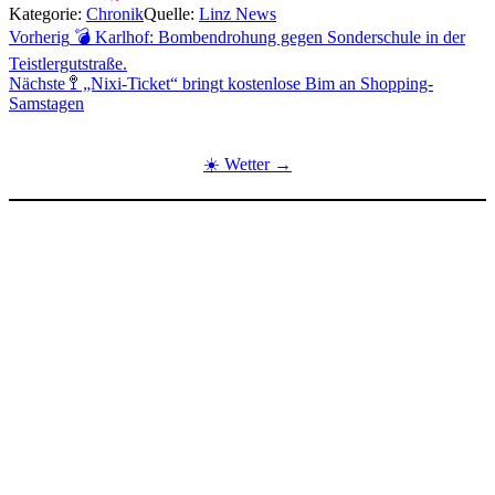
Kategorie:
Chronik
Quelle:
Linz News
Beitragsnavigation
Vorherig
💣 Karlhof: Bombendrohung gegen Sonderschule in der
Teistlergutstraße.
Nächste
🚏 „Nixi-Ticket“ bringt kostenlose Bim an Shopping-
Samstagen
☀️ Wetter →