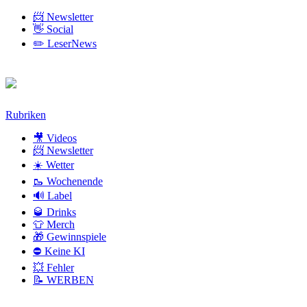
📨 Newsletter
👋 Social
✏️ LeserNews
Zum
Rubriken
Inhalt
🎥 Videos
📨 Newsletter
☀️ Wetter
🥾 Wochenende
🔊 Label
🥃 Drinks
👕 Merch
🎁 Gewinnspiele
⛔ Keine KI
💥 Fehler
📝 WERBEN