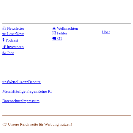
📨 Newsletter
🎄 Weihnachten
Über
💥 Fehler
✏️ LeserNews
🗨️ OT
🎙️ Podcast
💰 Investoren
🙋 Jobs
uns
Werte
Lizenz
Debatte
Merch
Häufige Fragen
Keine KI
Datenschutz
Impressum
👉 Unsere Reichweite für Werbung nutzen!