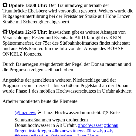
💥 Update 13:00 Uhr:
Der Traunradweg unterhalb der
Traunbrücke Ebelsberg wird vorsorglich gesperrt. Weiters wurde die
Fußgängerunterführung bei der Freistädter Straße auf Höhe Linzer
Straße mit Scherengitter abgesperrt.
💥 Update 12:45 Uhr:
Inzwischen gibt es weitere Absagen von
Veranstalunge, Festen und Events. In Alt Urfahr gibt es KEIN
Spätsommerfest, der 75er des Südbahnhofmarktes findet nicht statt
und aus Wels kam vorhin die Info von der Absage des BÖHSE
ONKELZ Konzerts.
Durch Dauerregen steigt derzeit der Pegel der Donau rasant an und
die Prognosen zeigen steil nach oben.
Angesichts der gemeldeten weiteren Niederschläge und der
Prognosen von – derzeit – bis zu 646cm Pegelstand an der Donau
wurde Phase 1 des mobilen Hochwasserschutzes in Urfahr aktiviert.
Arbeiter montierten heute die Elemente.
@linznews
🚨 Linz: Hochwasserdamm steht. 👉 Erste
Schutzmaßnahmen wegen drohendem
Donauhochwasser in Alt Urfahr.
#hochwasser
#donau
#regen
#starkregen
#linznews
#news
#linz
#fyp
#fy