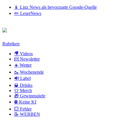
📱 Linz News als bevorzugte Google-Quelle
✏️ LeserNews
Zum
Rubriken
Inhalt
🎥 Videos
📨 Newsletter
☀️ Wetter
🥾 Wochenende
🔊 Label
🥃 Drinks
👕 Merch
🎁 Gewinnspiele
⛔ Keine KI
💥 Fehler
📝 WERBEN