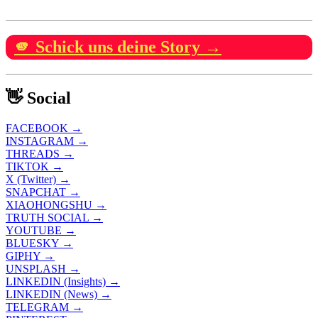
🫵 Schick uns deine Story →
👋 Social
FACEBOOK →
INSTAGRAM →
THREADS →
TIKTOK →
X (Twitter) →
SNAPCHAT →
XIAOHONGSHU →
TRUTH SOCIAL →
YOUTUBE →
BLUESKY →
GIPHY →
UNSPLASH →
LINKEDIN (Insights) →
LINKEDIN (News) →
TELEGRAM →