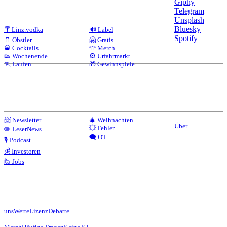
Giphy
Telegram
Unsplash
Bluesky
🍸 Linz.vodka
🔊 Label
Spotify
🫙 Obstler
🤗 Gratis
🥃 Cocktails
👕 Merch
👟 Wochenende
🎡 Urfahrmarkt
🏃 Laufen
🎁 Gewinnspiele
📨 Newsletter
🎄 Weihnachten
Über
💥 Fehler
✏️ LeserNews
🗨️ OT
🎙️ Podcast
💰 Investoren
🙋 Jobs
uns
Werte
Lizenz
Debatte