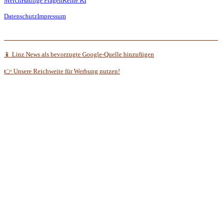
Merch
Häufige Fragen
Keine KI
Datenschutz
Impressum
📱 Linz News als bevorzugte Google-Quelle hinzufügen
👉 Unsere Reichweite für Werbung nutzen!