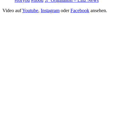
#foryou
#flood
♬ Originalton – Linz News
Video auf
Youtube
,
Instagram
oder
Facebook
ansehen.