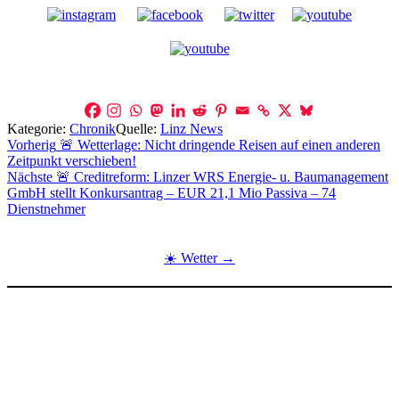
Kategorie:
Chronik
Quelle:
Linz News
Beitragsnavigation
Vorherig
🚨 Wetterlage: Nicht dringende Reisen auf einen anderen
Zeitpunkt verschieben!
Nächste
🚨 Creditreform: Linzer WRS Energie- u. Baumanagement
GmbH stellt Konkursantrag – EUR 21,1 Mio Passiva – 74
Dienstnehmer
☀️ Wetter →