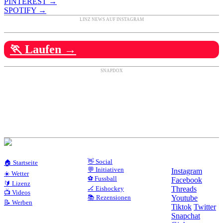
PINTEREST →
SPOTIFY →
LINZ NEWS AUF INSTAGRAM
🏃 Laufen →
SNAPDOX
👋 Social
🏠 Startseite
💬 Initiativen
Instagram
☀️ Wetter
⚽ Fussball
Facebook
🔰 Lizenz
🏒 Eishockey
Threads
📺 Videos
📚 Rezensionen
Youtube
📝 Werben
Tiktok
Twitter
Snapchat