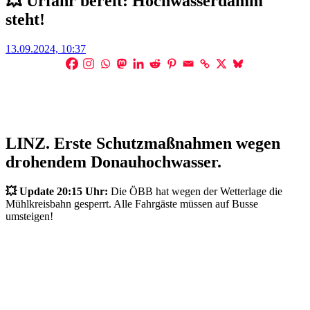
💥 Urfahr bereit: Hochwasserdamm
steht!
Posted
13.09.2024, 10:37
on
LINZ. Erste Schutzmaßnahmen wegen
drohendem Donauhochwasser.
💥 Update 20:15 Uhr:
Die ÖBB hat wegen der Wetterlage die
Mühlkreisbahn gesperrt. Alle Fahrgäste müssen auf Busse
umsteigen!