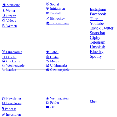
👋 Social
🏠 Startseite
💬 Initiativen
Instagram
☀️ Wetter
⚽ Fussball
Facebook
🔰 Lizenz
🏒 Eishockey
Threads
📺 Videos
📚 Rezensionen
Youtube
📝 Werben
Tiktok
Twitter
Snapchat
Giphy
Telegram
Unsplash
Bluesky
🍸 Linz.vodka
🔊 Label
Spotify
🫙 Obstler
🤗 Gratis
🥃 Cocktails
👕 Merch
👟 Wochenende
🎡 Urfahrmarkt
🏃 Laufen
🎁 Gewinnspiele
📨 Newsletter
🎄 Weihnachten
Über
💥 Fehler
✏️ LeserNews
🗨️ OT
🎙️ Podcast
💰 Investoren