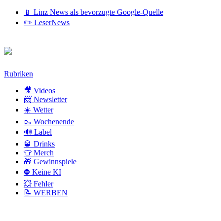
📱 Linz News als bevorzugte Google-Quelle
✏️ LeserNews
Zum
Rubriken
Inhalt
🎥 Videos
📨 Newsletter
☀️ Wetter
🥾 Wochenende
🔊 Label
🥃 Drinks
👕 Merch
🎁 Gewinnspiele
⛔ Keine KI
💥 Fehler
📝 WERBEN