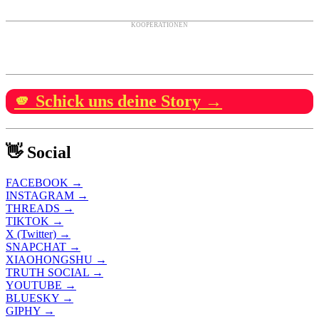
KOOPERATIONEN
🫵 Schick uns deine Story →
👋 Social
FACEBOOK →
INSTAGRAM →
THREADS →
TIKTOK →
X (Twitter) →
SNAPCHAT →
XIAOHONGSHU →
TRUTH SOCIAL →
YOUTUBE →
BLUESKY →
GIPHY →