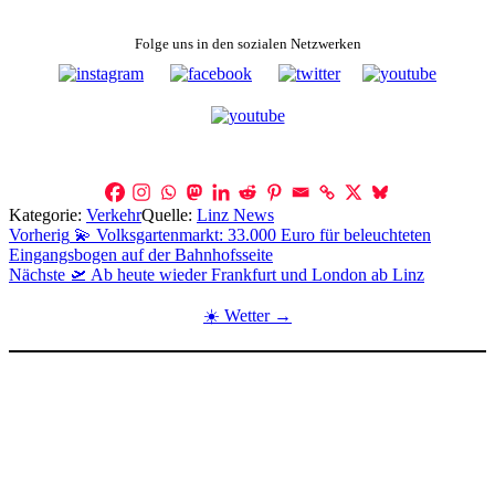
Folge uns in den sozialen Netzwerken
Kategorie:
Verkehr
Quelle:
Linz News
Beitragsnavigation
Vorherig
💫 Volksgartenmarkt: 33.000 Euro für beleuchteten
Eingangsbogen auf der Bahnhofsseite
Nächste
🛫 Ab heute wieder Frankfurt und London ab Linz
☀️ Wetter →