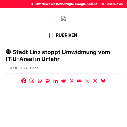
📱 Linz News als bevorzugte Google-Quelle
✏️ LeserNews
RUBRIKEN
🛑 Stadt Linz stoppt Umwidmung vom
IT:U-Areal in Urfahr
Posted
07.10.2024, 12:23
on