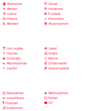
🏠 Startseite
👋 Social
☀️ Wetter
💬 Initiativen
🔰 Lizenz
⚽ Fussball
📺 Videos
🏒 Eishockey
📝 Werben
📚 Rezensionen
🍸 Linz.vodka
🔊 Label
🫙 Obstler
🤗 Gratis
🥃 Cocktails
👕 Merch
👟 Wochenende
🎡 Urfahrmarkt
🏃 Laufen
🎁 Gewinnspiele
📨 Newsletter
🎄 Weihnachten
✏️ LeserNews
💥 Fehler
🎙️ Podcast
🗨️ OT
💰 Investoren