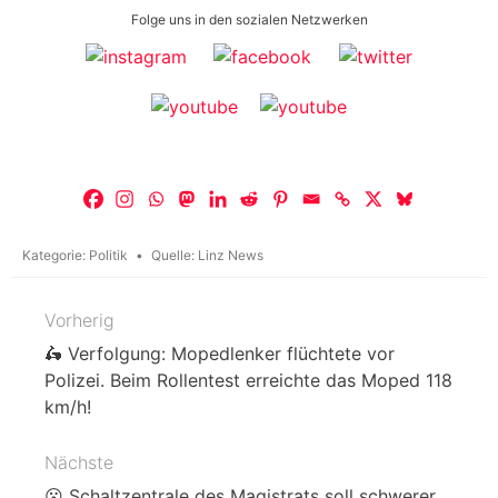
Folge uns in den sozialen Netzwerken
Kategorie:
Politik
Quelle:
Linz News
Vorherig
Beitragsnavigation
🛵 Verfolgung: Mopedlenker flüchtete vor
Polizei. Beim Rollentest erreichte das Moped 118
km/h!
Nächste
😮 Schaltzentrale des Magistrats soll schwerer