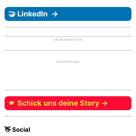
🤝 LinkedIn →
UNSER NEWSLETTER
KOOPERATIONEN
🫵 Schick uns deine Story →
👋 Social