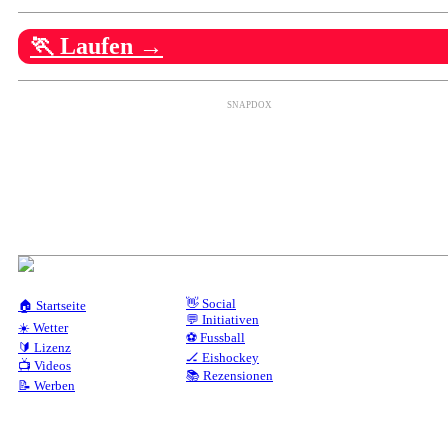
🏃 Laufen →
SNAPDOX
👋 Social
🏠 Startseite
💬 Initiativen
☀️ Wetter
⚽ Fussball
🔰 Lizenz
🏒 Eishockey
📺 Videos
📚 Rezensionen
📝 Werben