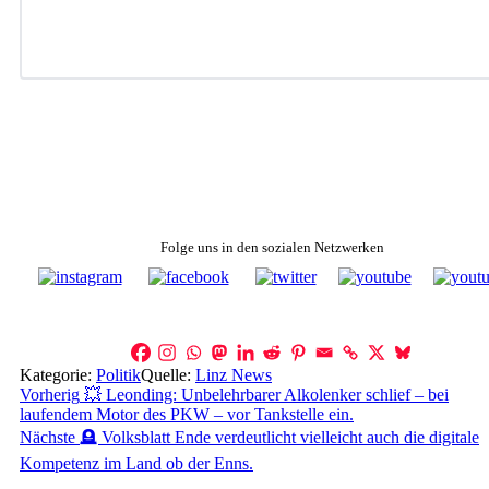
Folge uns in den sozialen Netzwerken
Kategorie:
Politik
Quelle:
Linz News
Beitragsnavigation
Vorherig
💥 Leonding: Unbelehrbarer Alkolenker schlief – bei
laufendem Motor des PKW – vor Tankstelle ein.
Nächste
🪦 Volksblatt Ende verdeutlicht vielleicht auch die digitale
Kompetenz im Land ob der Enns.