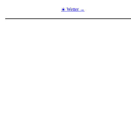
☀️ Wetter →