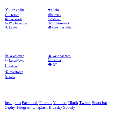
🍸 Linz.vodka
🔊 Label
🫙 Obstler
🤗 Gratis
🥃 Cocktails
👕 Merch
👟 Wochenende
🎡 Urfahrmarkt
🏃 Laufen
🎁 Gewinnspiele
📨 Newsletter
🎄 Weihnachten
💥 Fehler
✏️ LeserNews
🗨️ OT
🎙️ Podcast
💰 Investoren
🙋 Jobs
Instagram
Facebook
Threads
Youtube
Tiktok
Twitter
Snapchat
Giphy
Telegram
Unsplash
Bluesky
Spotify