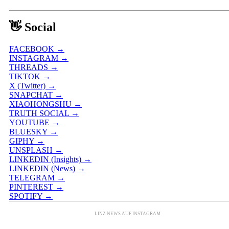
👋 Social
FACEBOOK →
INSTAGRAM →
THREADS →
TIKTOK →
X (Twitter) →
SNAPCHAT →
XIAOHONGSHU →
TRUTH SOCIAL →
YOUTUBE →
BLUESKY →
GIPHY →
UNSPLASH →
LINKEDIN (Insights) →
LINKEDIN (News) →
TELEGRAM →
PINTEREST →
SPOTIFY →
LINZ NEWS AUF INSTAGRAM