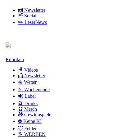
📨 Newsletter
👋 Social
✏️ LeserNews
Zum
Rubriken
Inhalt
🎥 Videos
📨 Newsletter
☀️ Wetter
🥾 Wochenende
🔊 Label
🥃 Drinks
👕 Merch
🎁 Gewinnspiele
⛔ Keine KI
💥 Fehler
📝 WERBEN