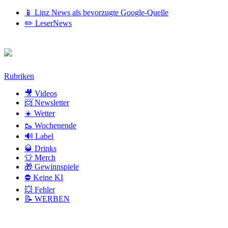
📱 Linz News als bevorzugte Google-Quelle
✏️ LeserNews
Zum
Rubriken
Inhalt
🎥 Videos
📨 Newsletter
☀️ Wetter
🥾 Wochenende
🔊 Label
🥃 Drinks
👕 Merch
🎁 Gewinnspiele
⛔ Keine KI
💥 Fehler
📝 WERBEN