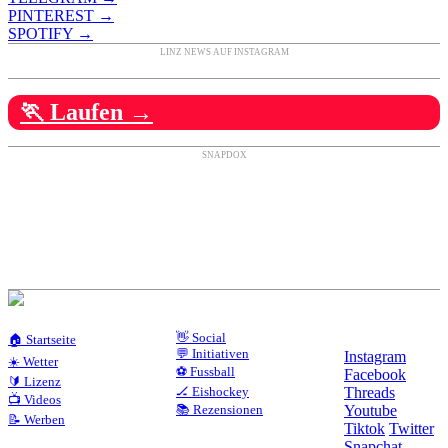
PINTEREST →
SPOTIFY →
LINZ NEWS AUF INSTAGRAM
🏃 Laufen →
SNAPDOX
👋 Social
🏠 Startseite
💬 Initiativen
Instagram
☀️ Wetter
⚽ Fussball
Facebook
🔰 Lizenz
🏒 Eishockey
Threads
📺 Videos
📚 Rezensionen
Youtube
📝 Werben
Tiktok
Twitter
Snapchat