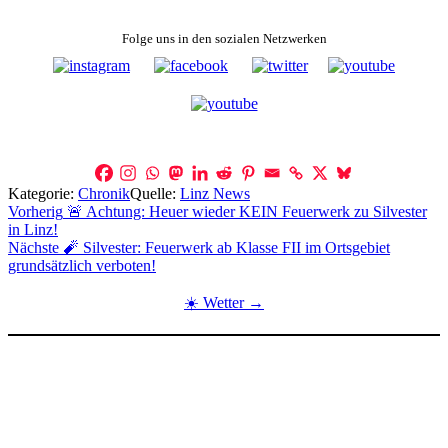
Folge uns in den sozialen Netzwerken
Kategorie:
Chronik
Quelle:
Linz News
Beitragsnavigation
Vorherig
🚨 Achtung: Heuer wieder KEIN Feuerwerk zu Silvester
in Linz!
Nächste
🧨 Silvester: Feuerwerk ab Klasse FII im Ortsgebiet
grundsätzlich verboten!
☀️ Wetter →