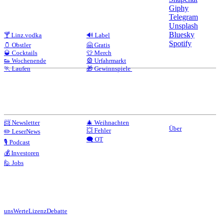
Giphy
Telegram
Unsplash
Bluesky
🍸 Linz.vodka
🔊 Label
Spotify
🫙 Obstler
🤗 Gratis
🥃 Cocktails
👕 Merch
👟 Wochenende
🎡 Urfahrmarkt
🏃 Laufen
🎁 Gewinnspiele
📨 Newsletter
🎄 Weihnachten
Über
💥 Fehler
✏️ LeserNews
🗨️ OT
🎙️ Podcast
💰 Investoren
🙋 Jobs
uns
Werte
Lizenz
Debatte