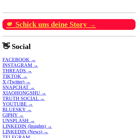
🫵 Schick uns deine Story →
👋 Social
FACEBOOK →
INSTAGRAM →
THREADS →
TIKTOK →
X (Twitter) →
SNAPCHAT →
XIAOHONGSHU →
TRUTH SOCIAL →
YOUTUBE →
BLUESKY →
GIPHY →
UNSPLASH →
LINKEDIN (Insights) →
LINKEDIN (News) →
TELEGRAM →