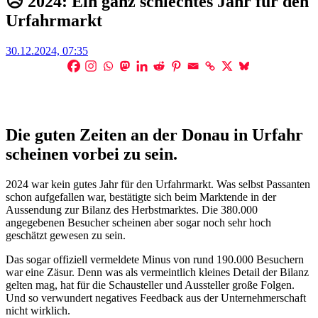
😥 2024: Ein ganz schlechtes Jahr für den
Urfahrmarkt
Posted
30.12.2024, 07:35
on
Die guten Zeiten an der Donau in Urfahr
scheinen vorbei zu sein.
2024 war kein gutes Jahr für den Urfahrmarkt. Was selbst Passanten
schon aufgefallen war, bestätigte sich beim Marktende in der
Aussendung zur Bilanz des Herbstmarktes. Die 380.000
angegebenen Besucher scheinen aber sogar noch sehr hoch
geschätzt gewesen zu sein.
Das sogar offiziell vermeldete Minus von rund 190.000 Besuchern
war eine Zäsur. Denn was als vermeintlich kleines Detail der Bilanz
gelten mag, hat für die Schausteller und Aussteller große Folgen.
Und so verwundert negatives Feedback aus der Unternehmerschaft
nicht wirklich.