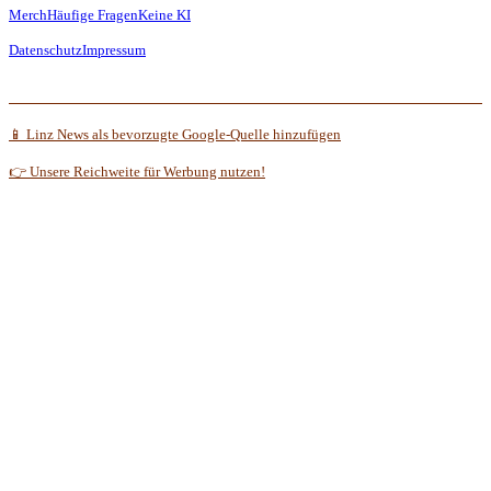
Merch
Häufige Fragen
Keine KI
Datenschutz
Impressum
📱 Linz News als bevorzugte Google-Quelle hinzufügen
👉 Unsere Reichweite für Werbung nutzen!