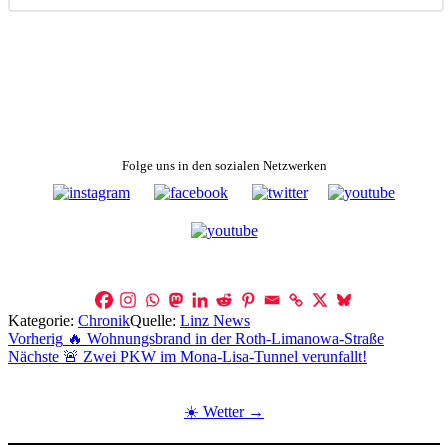
Folge uns in den sozialen Netzwerken
Kategorie:
Chronik
Quelle:
Linz News
Beitragsnavigation
Vorherig
🔥 Wohnungsbrand in der Roth-Limanowa-Straße
Nächste
🚨 Zwei PKW im Mona-Lisa-Tunnel verunfallt!
☀️ Wetter →