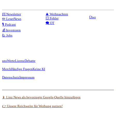
📨 Newsletter
🎄 Weihnachten
Über
💥 Fehler
✏️ LeserNews
🗨️ OT
🎙️ Podcast
💰 Investoren
🙋 Jobs
uns
Werte
Lizenz
Debatte
Merch
Häufige Fragen
Keine KI
Datenschutz
Impressum
📱 Linz News als bevorzugte Google-Quelle hinzufügen
👉 Unsere Reichweite für Werbung nutzen!