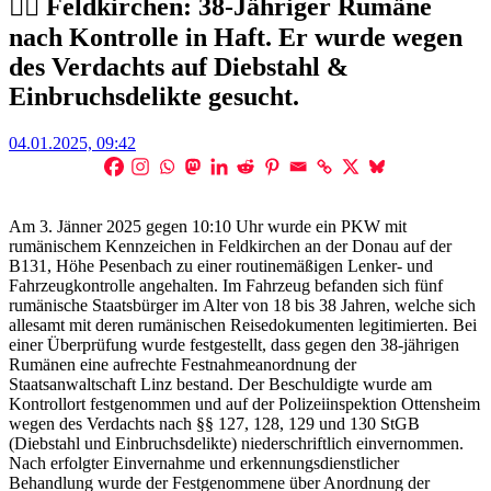
👮‍♀️ Feldkirchen: 38-Jähriger Rumäne
nach Kontrolle in Haft. Er wurde wegen
des Verdachts auf Diebstahl &
Einbruchsdelikte gesucht.
Posted
04.01.2025, 09:42
on
Am 3. Jänner 2025 gegen 10:10 Uhr wurde ein PKW mit
rumänischem Kennzeichen in Feldkirchen an der Donau auf der
B131, Höhe Pesenbach zu einer routinemäßigen Lenker- und
Fahrzeugkontrolle angehalten. Im Fahrzeug befanden sich fünf
rumänische Staatsbürger im Alter von 18 bis 38 Jahren, welche sich
allesamt mit deren rumänischen Reisedokumenten legitimierten. Bei
einer Überprüfung wurde festgestellt, dass gegen den 38-jährigen
Rumänen eine aufrechte Festnahmeanordnung der
Staatsanwaltschaft Linz bestand. Der Beschuldigte wurde am
Kontrollort festgenommen und auf der Polizeiinspektion Ottensheim
wegen des Verdachts nach §§ 127, 128, 129 und 130 StGB
(Diebstahl und Einbruchsdelikte) niederschriftlich einvernommen.
Nach erfolgter Einvernahme und erkennungsdienstlicher
Behandlung wurde der Festgenommene über Anordnung der