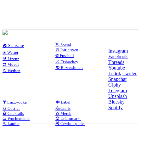
👋 Social
🏠 Startseite
💬 Initiativen
Instagram
☀️ Wetter
⚽ Fussball
Facebook
🔰 Lizenz
🏒 Eishockey
Threads
📺 Videos
📚 Rezensionen
Youtube
📝 Werben
Tiktok
Twitter
Snapchat
Giphy
Telegram
Unsplash
Bluesky
🍸 Linz.vodka
🔊 Label
Spotify
🫙 Obstler
🤗 Gratis
🥃 Cocktails
👕 Merch
👟 Wochenende
🎡 Urfahrmarkt
🏃 Laufen
🎁 Gewinnspiele