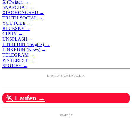
X (Twitter) →
SNAPCHAT →
XIAOHONGSHU →
TRUTH SOCIAL →
YOUTUBE →
BLUESKY →
GIPHY →
UNSPLASH →
LINKEDIN (Insights) →
LINKEDIN (News) →
TELEGRAM →
PINTEREST →
SPOTIFY →
LINZ NEWS AUF INSTAGRAM
🏃 Laufen →
SNAPDOX