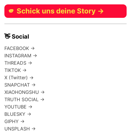
🫵 Schick uns deine Story →
👋 Social
FACEBOOK →
INSTAGRAM →
THREADS →
TIKTOK →
X (Twitter) →
SNAPCHAT →
XIAOHONGSHU →
TRUTH SOCIAL →
YOUTUBE →
BLUESKY →
GIPHY →
UNSPLASH →