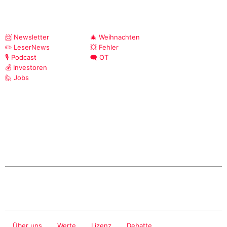
📨 Newsletter
🎄 Weihnachten
✏️ LeserNews
💥 Fehler
🎙️ Podcast
🗨️ OT
💰 Investoren
🙋 Jobs
Über uns
Werte
Lizenz
Debatte