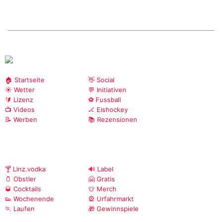
🏠 Startseite
👋 Social
☀️ Wetter
💬 Initiativen
🔰 Lizenz
⚽ Fussball
📺 Videos
🏒 Eishockey
📝 Werben
📚 Rezensionen
🍸 Linz.vodka
🔊 Label
🫙 Obstler
🤗 Gratis
🥃 Cocktails
👕 Merch
👟 Wochenende
🎡 Urfahrmarkt
🏃 Laufen
🎁 Gewinnspiele