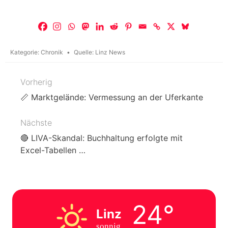
Kategorie:
Chronik
Quelle:
Linz News
Vorherig
Beitragsnavigation
📏 Marktgelände: Vermessung an der Uferkante
Nächste
🔴 LIVA-Skandal: Buchhaltung erfolgte mit
Excel-Tabellen …
24°
Linz
sonnig