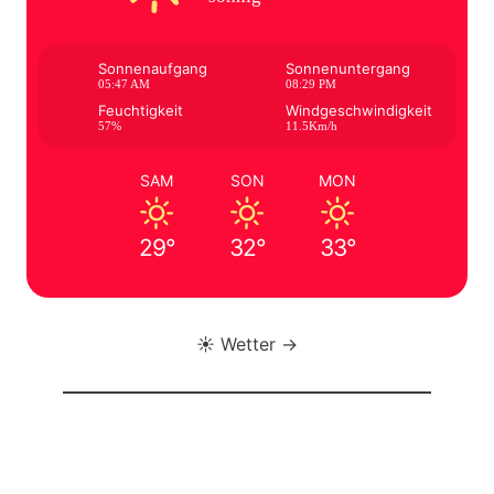
Sonnenaufgang
Sonnenuntergang
05:47 AM
08:29 PM
Feuchtigkeit
Windgeschwindigkeit
57%
11.5Km/h
SAM
SON
MON
29°
32°
33°
☀️ Wetter →