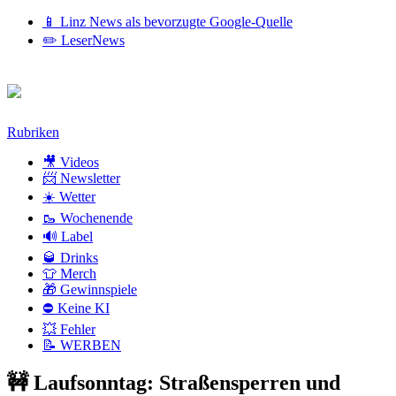
📱 Linz News als bevorzugte Google-Quelle
✏️ LeserNews
Zum
Rubriken
Inhalt
🎥 Videos
📨 Newsletter
☀️ Wetter
🥾 Wochenende
🔊 Label
🥃 Drinks
👕 Merch
🎁 Gewinnspiele
⛔ Keine KI
💥 Fehler
📝 WERBEN
🚧 Laufsonntag: Straßensperren und