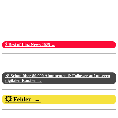
🍾 Best of Linz News 2025 →
🎉 Schon über 80.000 Abonnenten & Follower auf unseren
digitalen Kanälen →
💥 Fehler →