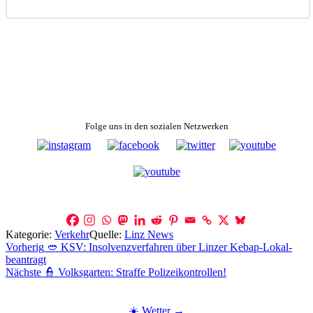
Folge uns in den sozialen Netzwerken
Kategorie:
Verkehr
Quelle:
Linz News
Beitragsnavigation
Vorherig
🥙 KSV: Insol­venz­ver­fahren über Linzer Kebap-Lokal­
bean­tragt
Nächste
👮 Volksgarten: Straffe Polizeikontrollen!
☀️ Wetter →