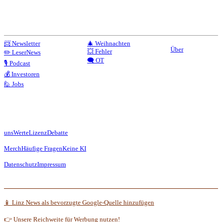
📨 Newsletter
🎄 Weihnachten
Über
💥 Fehler
✏️ LeserNews
🗨️ OT
🎙️ Podcast
💰 Investoren
🙋 Jobs
uns
Werte
Lizenz
Debatte
Merch
Häufige Fragen
Keine KI
Datenschutz
Impressum
📱 Linz News als bevorzugte Google-Quelle hinzufügen
👉 Unsere Reichweite für Werbung nutzen!