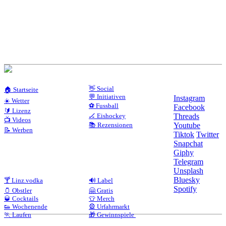
👋 Social
🏠 Startseite
💬 Initiativen
Instagram
☀️ Wetter
⚽ Fussball
Facebook
🔰 Lizenz
🏒 Eishockey
Threads
📺 Videos
📚 Rezensionen
Youtube
📝 Werben
Tiktok
Twitter
Snapchat
Giphy
Telegram
Unsplash
Bluesky
🍸 Linz.vodka
🔊 Label
Spotify
🫙 Obstler
🤗 Gratis
🥃 Cocktails
👕 Merch
👟 Wochenende
🎡 Urfahrmarkt
🏃 Laufen
🎁 Gewinnspiele