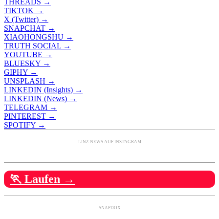
THREADS →
TIKTOK →
X (Twitter) →
SNAPCHAT →
XIAOHONGSHU →
TRUTH SOCIAL →
YOUTUBE →
BLUESKY →
GIPHY →
UNSPLASH →
LINKEDIN (Insights) →
LINKEDIN (News) →
TELEGRAM →
PINTEREST →
SPOTIFY →
LINZ NEWS AUF INSTAGRAM
🏃 Laufen →
SNAPDOX