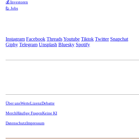
💰 Investoren
🙋 Jobs
Instagram
Facebook
Threads
Youtube
Tiktok
Twitter
Snapchat
Giphy
Telegram
Unsplash
Bluesky
Spotify
Über uns
Werte
Lizenz
Debatte
Merch
Häufige Fragen
Keine KI
Datenschutz
Impressum