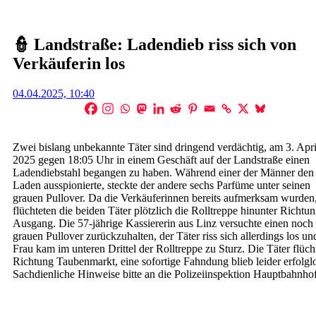
👮 Landstraße: Ladendieb riss sich von
Verkäuferin los
Posted
04.04.2025, 10:40
on
Zwei bislang unbekannte Täter sind dringend verdächtig, am 3. Apri
2025 gegen 18:05 Uhr in einem Geschäft auf der Landstraße einen
Ladendiebstahl begangen zu haben. Während einer der Männer den
Laden ausspionierte, steckte der andere sechs Parfüme unter seinen
grauen Pullover. Da die Verkäuferinnen bereits aufmerksam wurden
flüchteten die beiden Täter plötzlich die Rolltreppe hinunter Richtu
Ausgang. Die 57-jährige Kassiererin aus Linz versuchte einen noch
grauen Pullover zurückzuhalten, der Täter riss sich allerdings los un
Frau kam im unteren Drittel der Rolltreppe zu Sturz. Die Täter flüch
Richtung Taubenmarkt, eine sofortige Fahndung blieb leider erfolgl
Sachdienliche Hinweise bitte an die Polizeiinspektion Hauptbahnhof