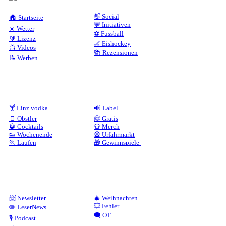
👋 Social
🏠 Startseite
💬 Initiativen
☀️ Wetter
⚽ Fussball
🔰 Lizenz
🏒 Eishockey
📺 Videos
📚 Rezensionen
📝 Werben
🍸 Linz.vodka
🔊 Label
🫙 Obstler
🤗 Gratis
🥃 Cocktails
👕 Merch
👟 Wochenende
🎡 Urfahrmarkt
🏃 Laufen
🎁 Gewinnspiele
📨 Newsletter
🎄 Weihnachten
💥 Fehler
✏️ LeserNews
🗨️ OT
🎙️ Podcast