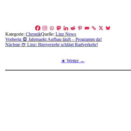
Kategorie:
Chronik
Quelle:
Linz News
Beitragsnavigation
Vorherig
🎡 Jahrmarkt Aufbau läuft – Programm da!
Nächste
🍺 Linz: Bierverzehr schlägt Radverkehr!
☀️ Wetter →