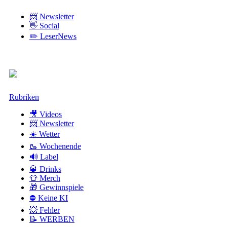
📨 Newsletter
👋 Social
✏️ LeserNews
Zum
Rubriken
Inhalt
🎥 Videos
📨 Newsletter
☀️ Wetter
🥾 Wochenende
🔊 Label
🥃 Drinks
👕 Merch
🎁 Gewinnspiele
⛔ Keine KI
💥 Fehler
📝 WERBEN