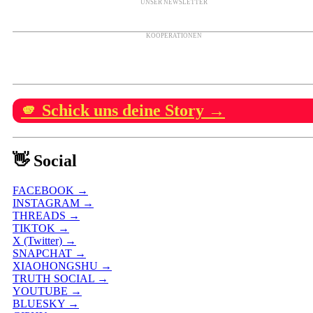
UNSER NEWSLETTER
KOOPERATIONEN
🫵 Schick uns deine Story →
👋 Social
FACEBOOK →
INSTAGRAM →
THREADS →
TIKTOK →
X (Twitter) →
SNAPCHAT →
XIAOHONGSHU →
TRUTH SOCIAL →
YOUTUBE →
BLUESKY →