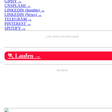
GIPHY →
UNSPLASH →
LINKEDIN (Insights) →
LINKEDIN (News) →
TELEGRAM →
PINTEREST →
SPOTIFY →
LINZ NEWS AUF INSTAGRAM
🏃 Laufen →
SNAPDOX