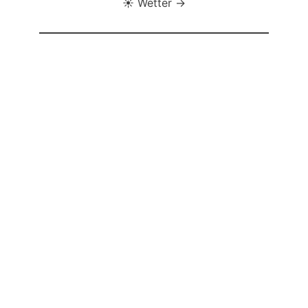
☀️ Wetter →