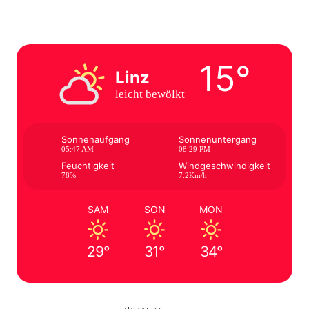
15°
Linz
leicht bewölkt
Sonnenaufgang
Sonnenuntergang
05:47 AM
08:29 PM
Feuchtigkeit
Windgeschwindigkeit
78%
7.2Km/h
SAM
SON
MON
29°
31°
34°