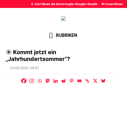
📱 Linz News als bevorzugte Google-Quelle
✏️ LeserNews
RUBRIKEN
☀️ Kommt jetzt ein
„Jahrhundertsommer“?
Posted
14.05.2025, 09:47
on