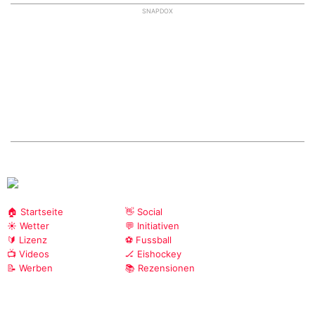
SNAPDOX
🏠 Startseite
👋 Social
☀️ Wetter
💬 Initiativen
🔰 Lizenz
⚽ Fussball
📺 Videos
🏒 Eishockey
📝 Werben
📚 Rezensionen