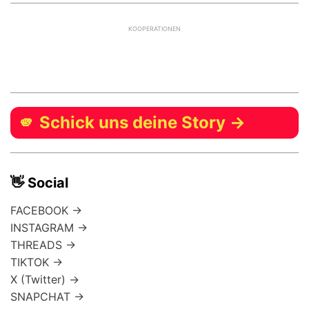
KOOPERATIONEN
🫵 Schick uns deine Story →
👋 Social
FACEBOOK →
INSTAGRAM →
THREADS →
TIKTOK →
X (Twitter) →
SNAPCHAT →