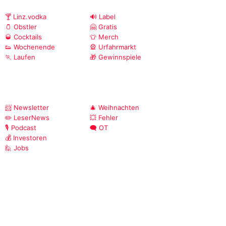
🍸 Linz.vodka
🔊 Label
🫙 Obstler
🤗 Gratis
🥃 Cocktails
👕 Merch
👟 Wochenende
🎡 Urfahrmarkt
🏃 Laufen
🎁 Gewinnspiele
📨 Newsletter
🎄 Weihnachten
✏️ LeserNews
💥 Fehler
🎙️ Podcast
🗨️ OT
💰 Investoren
🙋 Jobs