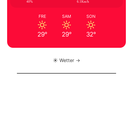
40%
6.1Km/h
FRE
SAM
SON
29°
29°
32°
☀️ Wetter →