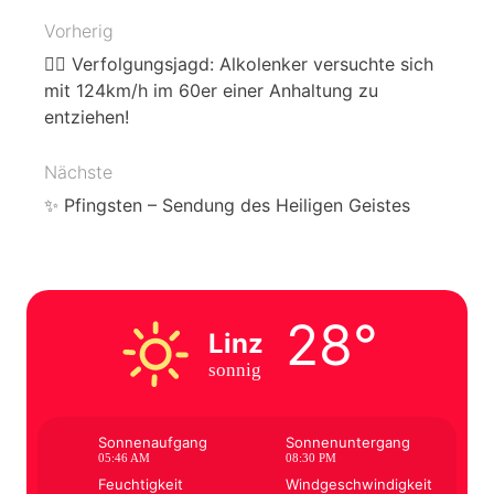
Vorherig
Beitragsnavigation
👮‍♀️ Verfolgungsjagd: Alkolenker versuchte sich
mit 124km/h im 60er einer Anhaltung zu
entziehen!
Nächste
✨ Pfingsten – Sendung des Heiligen Geistes
28°
Linz
sonnig
Sonnenaufgang
Sonnenuntergang
05:46 AM
08:30 PM
Feuchtigkeit
Windgeschwindigkeit