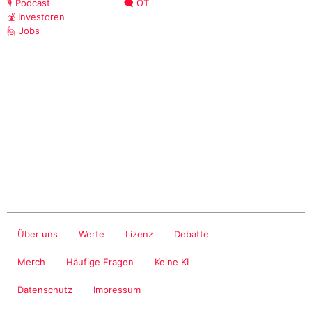
🎙️ Podcast
🗨️ OT
💰 Investoren
🙋 Jobs
Über uns
Werte
Lizenz
Debatte
Merch
Häufige Fragen
Keine KI
Datenschutz
Impressum