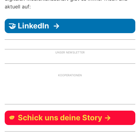
aktuell auf:
🤝 LinkedIn →
UNSER NEWSLETTER
KOOPERATIONEN
🫵 Schick uns deine Story →