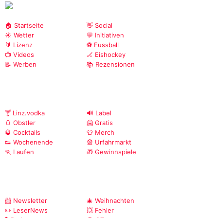
🏠 Startseite
👋 Social
☀️ Wetter
💬 Initiativen
🔰 Lizenz
⚽ Fussball
📺 Videos
🏒 Eishockey
📝 Werben
📚 Rezensionen
🍸 Linz.vodka
🔊 Label
🫙 Obstler
🤗 Gratis
🥃 Cocktails
👕 Merch
👟 Wochenende
🎡 Urfahrmarkt
🏃 Laufen
🎁 Gewinnspiele
📨 Newsletter
🎄 Weihnachten
✏️ LeserNews
💥 Fehler