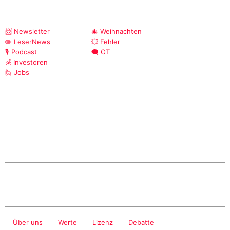
📨 Newsletter
🎄 Weihnachten
✏️ LeserNews
💥 Fehler
🎙️ Podcast
🗨️ OT
💰 Investoren
🙋 Jobs
Über uns
Werte
Lizenz
Debatte