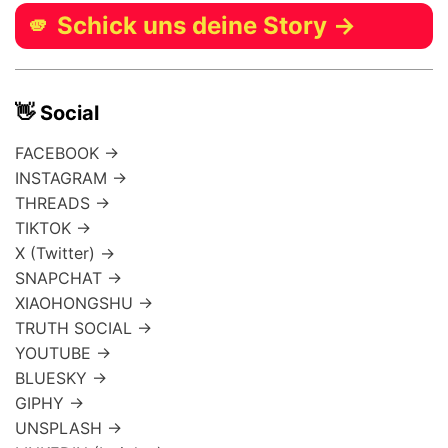
🫵 Schick uns deine Story →
👋 Social
FACEBOOK →
INSTAGRAM →
THREADS →
TIKTOK →
X (Twitter) →
SNAPCHAT →
XIAOHONGSHU →
TRUTH SOCIAL →
YOUTUBE →
BLUESKY →
GIPHY →
UNSPLASH →