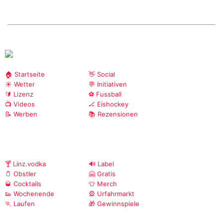
🏠 Startseite
👋 Social
☀️ Wetter
💬 Initiativen
🔰 Lizenz
⚽ Fussball
📺 Videos
🏒 Eishockey
📝 Werben
📚 Rezensionen
🍸 Linz.vodka
🔊 Label
🫙 Obstler
🤗 Gratis
🥃 Cocktails
👕 Merch
👟 Wochenende
🎡 Urfahrmarkt
🏃 Laufen
🎁 Gewinnspiele