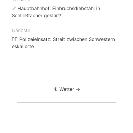
Beitragsnavigation
✅ Hauptbahnhof: Einbruchsdiebstahl in
Schließfächer geklärt!
Nächste
👮‍♀️ Polizeieinsatz: Streit zwischen Schwestern
eskalierte
☀️ Wetter →