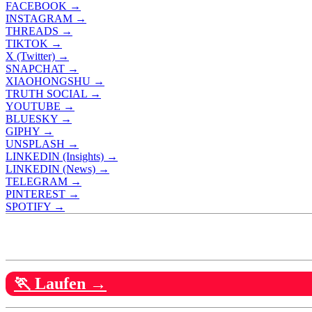
FACEBOOK →
INSTAGRAM →
THREADS →
TIKTOK →
X (Twitter) →
SNAPCHAT →
XIAOHONGSHU →
TRUTH SOCIAL →
YOUTUBE →
BLUESKY →
GIPHY →
UNSPLASH →
LINKEDIN (Insights) →
LINKEDIN (News) →
TELEGRAM →
PINTEREST →
SPOTIFY →
🏃 Laufen →