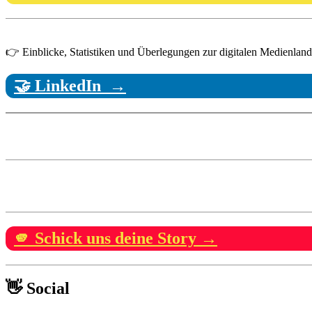
👉 Einblicke, Statistiken und Überlegungen zur digitalen Medienlandsc
🤝 LinkedIn →
🫵 Schick uns deine Story →
👋 Social