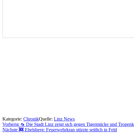
Kategorie:
Chronik
Quelle:
Linz News
Beitragsnavigation
Vorherig
🦟 Die Stadt Linz zeigt sich gegen Tigermücke und Tropen
Nächste
🚒 Ebelsberg: Feuerwehrkran stürzte seitlich in Feld