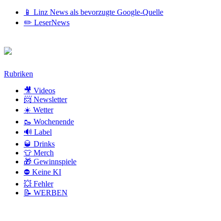
📱 Linz News als bevorzugte Google-Quelle
✏️ LeserNews
Zum
Rubriken
Inhalt
🎥 Videos
📨 Newsletter
☀️ Wetter
🥾 Wochenende
🔊 Label
🥃 Drinks
👕 Merch
🎁 Gewinnspiele
⛔ Keine KI
💥 Fehler
📝 WERBEN