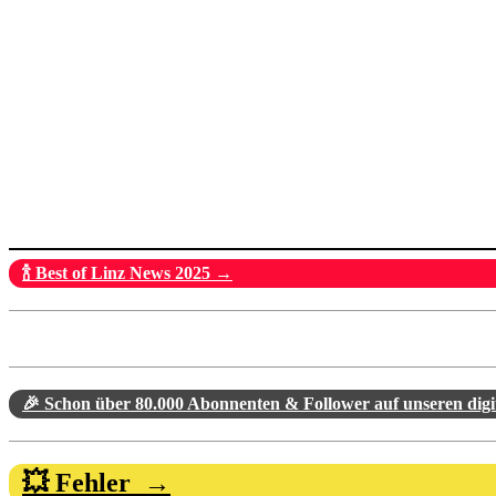
🍾 Best of Linz News 2025 →
🎉 Schon über 80.000 Abonnenten & Follower auf unseren dig
💥 Fehler →