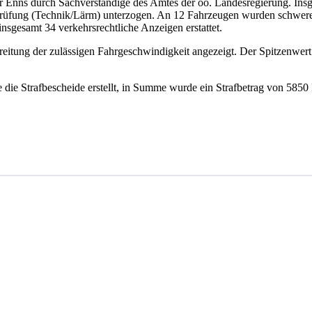
r Enns durch Sachverständige des Amtes der oö. Landesregierung. Insg
prüfung (Technik/Lärm) unterzogen. An 12 Fahrzeugen wurden schwere t
gesamt 34 verkehrsrechtliche Anzeigen erstattet.
tung der zulässigen Fahrgeschwindigkeit angezeigt. Der Spitzenwert 
die Strafbescheide erstellt, in Summe wurde ein Strafbetrag von 5850