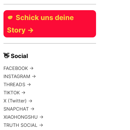
🫵 Schick uns deine
Story →
👋 Social
FACEBOOK →
INSTAGRAM →
THREADS →
TIKTOK →
X (Twitter) →
SNAPCHAT →
XIAOHONGSHU →
TRUTH SOCIAL →