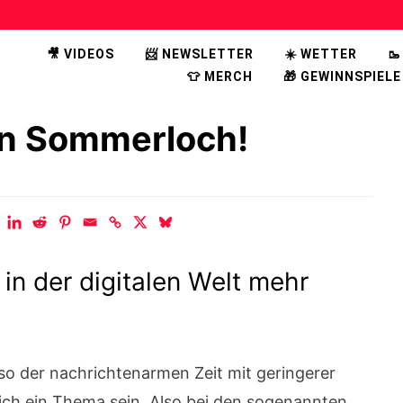
🎥 VIDEOS
📨 NEWSLETTER
☀️ WETTER

👕 MERCH
🎁 GEWINNSPIELE
in Sommerloch!
in der digitalen Welt mehr
so der nachrichtenarmen Zeit mit geringerer
reich ein Thema sein. Also bei den sogenannten