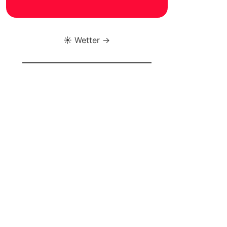
☀️ Wetter →