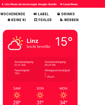
📱 Linz News als bevorzugte Google-Quelle
✏️ LeserNews
 WOCHENENDE
🔊 LABEL
🥃 DRINKS
⛔ KEINE KI
💥 FEHLER
📝 WERBEN
15°
Linz
leicht bewölkt
Sonnenaufgang
Sonnenuntergang
05:47 AM
08:29 PM
Feuchtigkeit
Windgeschwindigkei
78%
t
7.2Km/h
SAM
SON
MON
29°
31°
34°