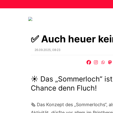
✅ Auch heuer ke
Posted
26.09.2025, 08:23
on
☀️ Das „Sommerloch“ ist 
Chance denn Fluch!
🗞️ Das Konzept des „Sommerlochs“, al
Aktivität, dürfte vor allem im Printbe