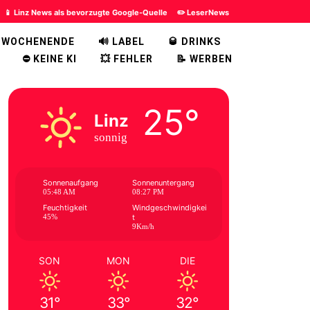
📱 Linz News als bevorzugte Google-Quelle
✏️ LeserNews
 WOCHENENDE
🔊 LABEL
🥃 DRINKS
⛔ KEINE KI
💥 FEHLER
📝 WERBEN
25°
Linz
sonnig
Sonnenaufgang
Sonnenuntergang
05:48 AM
08:27 PM
Feuchtigkeit
Windgeschwindigkei
45%
t
9Km/h
SON
MON
DIE
31°
33°
32°