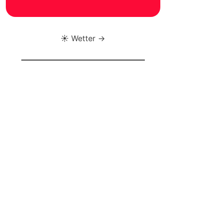
☀️ Wetter →