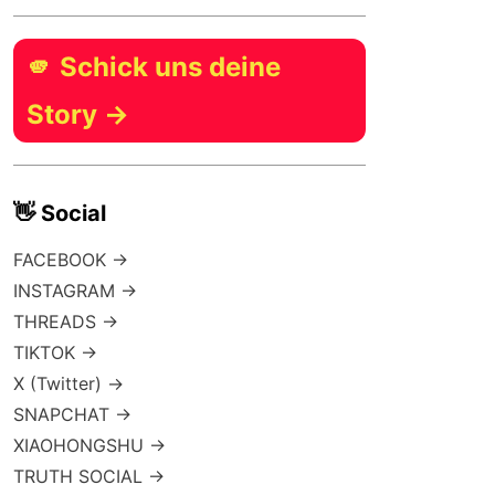
🫵 Schick uns deine
Story →
👋 Social
FACEBOOK →
INSTAGRAM →
THREADS →
TIKTOK →
X (Twitter) →
SNAPCHAT →
XIAOHONGSHU →
TRUTH SOCIAL →