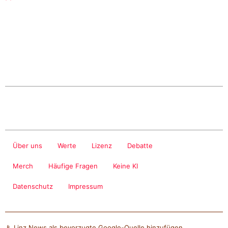
Über uns
Werte
Lizenz
Debatte
Merch
Häufige Fragen
Keine KI
Datenschutz
Impressum
📱 Linz News als bevorzugte Google-Quelle hinzufügen