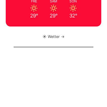
FRE
SAM
SON
29°
29°
32°
☀️ Wetter →