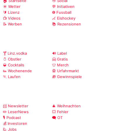
🏠 Startseite
👋 Social
☀️ Wetter
💬 Initiativen
🔰 Lizenz
⚽ Fussball
📺 Videos
🏒 Eishockey
📝 Werben
📚 Rezensionen
🍸 Linz.vodka
🔊 Label
🫙 Obstler
🤗 Gratis
🥃 Cocktails
👕 Merch
👟 Wochenende
🎡 Urfahrmarkt
🏃 Laufen
🎁 Gewinnspiele
📨 Newsletter
🎄 Weihnachten
✏️ LeserNews
💥 Fehler
🎙️ Podcast
🗨️ OT
💰 Investoren
🙋 Jobs