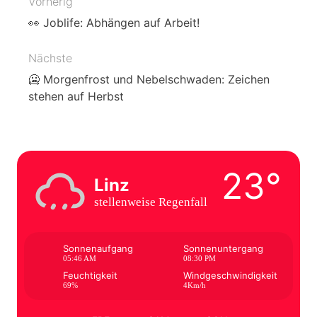
Vorherig
Beitragsnavigation
👀 Joblife: Abhängen auf Arbeit!
Nächste
🥶 Morgenfrost und Nebelschwaden: Zeichen
stehen auf Herbst
23°
Linz
stellenweise Regenfall
Sonnenaufgang
Sonnenuntergang
05:46 AM
08:30 PM
Feuchtigkeit
Windgeschwindigkeit
69%
4Km/h