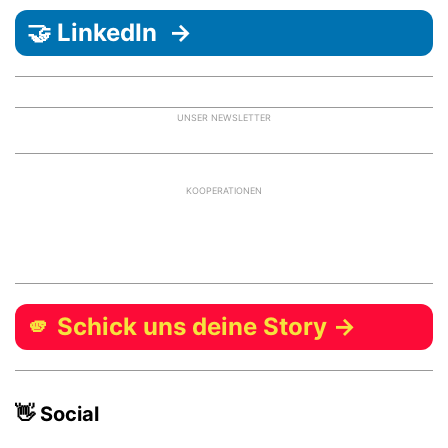
🤝 LinkedIn →
UNSER NEWSLETTER
KOOPERATIONEN
🫵 Schick uns deine Story →
👋 Social