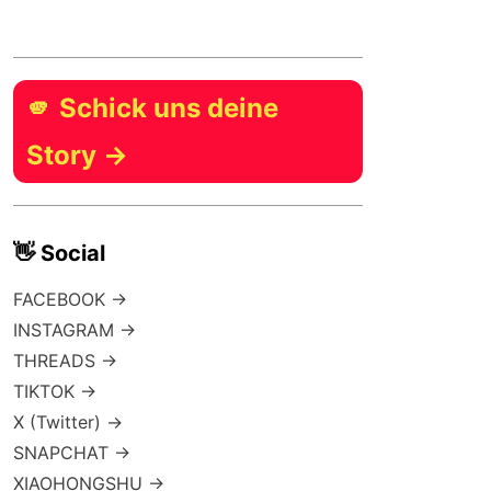
🫵 Schick uns deine
Story →
👋 Social
FACEBOOK →
INSTAGRAM →
THREADS →
TIKTOK →
X (Twitter) →
SNAPCHAT →
XIAOHONGSHU →