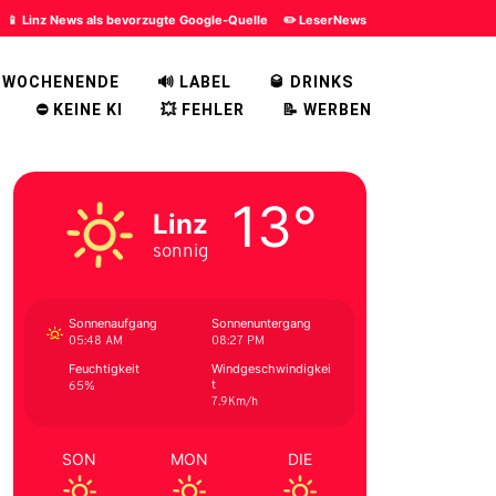
📱 Linz News als bevorzugte Google-Quelle
✏️ LeserNews
 WOCHENENDE
🔊 LABEL
🥃 DRINKS
⛔ KEINE KI
💥 FEHLER
📝 WERBEN
13°
Linz
sonnig
Sonnenaufgang
Sonnenuntergang
05:48 AM
08:27 PM
Feuchtigkeit
Windgeschwindigkei
t
65%
7.9Km/h
SON
MON
DIE