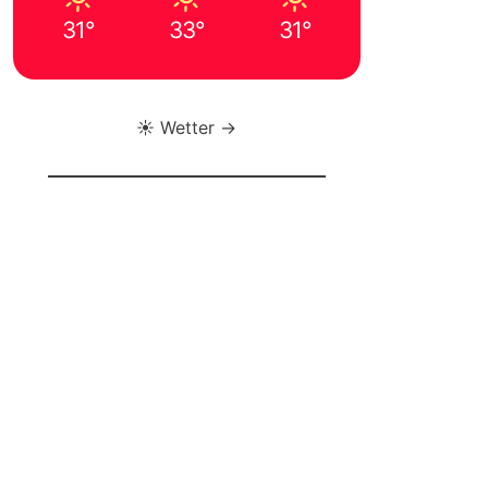
31°
33°
31°
☀️ Wetter →