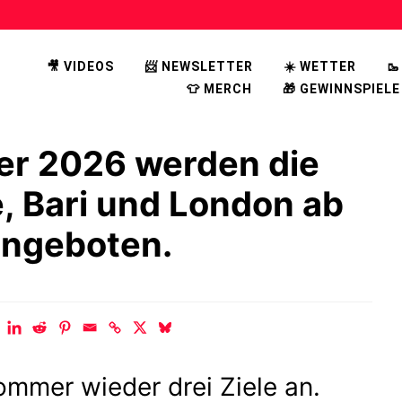
🎥 VIDEOS
📨 NEWSLETTER
☀️ WETTER

👕 MERCH
🎁 GEWINNSPIELE
er 2026 werden die
, Bari und London ab
 angeboten.
Sommer wieder drei Ziele an.