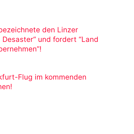
bezeichnete den Linzer
s Desaster“ und fordert “Land
übernehmen”!
nkfurt-Flug im kommenden
hen!