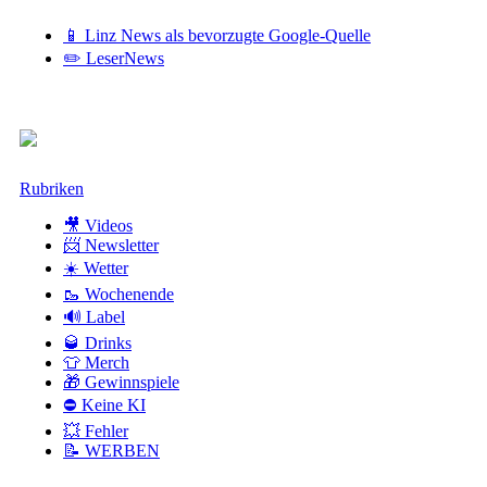
📱 Linz News als bevorzugte Google-Quelle
✏️ LeserNews
Zum
Rubriken
Inhalt
🎥 Videos
📨 Newsletter
☀️ Wetter
🥾 Wochenende
🔊 Label
🥃 Drinks
👕 Merch
🎁 Gewinnspiele
⛔ Keine KI
💥 Fehler
📝 WERBEN