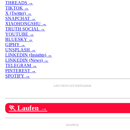
THREADS →
TIKTOK →
X (Twitter) →
SNAPCHAT →
XIAOHONGSHU →
TRUTH SOCIAL →
YOUTUBE →
BLUESKY →
GIPHY →
UNSPLASH →
LINKEDIN (Insights) →
LINKEDIN (News) →
TELEGRAM →
PINTEREST →
SPOTIFY →
LINZ NEWS AUF INSTAGRAM
🏃 Laufen →
SNAPDOX