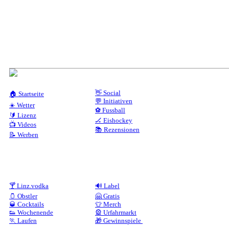
👋 Social
🏠 Startseite
💬 Initiativen
☀️ Wetter
⚽ Fussball
🔰 Lizenz
🏒 Eishockey
📺 Videos
📚 Rezensionen
📝 Werben
🍸 Linz.vodka
🔊 Label
🫙 Obstler
🤗 Gratis
🥃 Cocktails
👕 Merch
👟 Wochenende
🎡 Urfahrmarkt
🏃 Laufen
🎁 Gewinnspiele