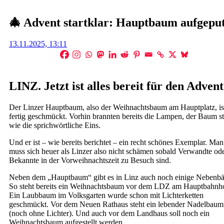
🎄 Advent startklar: Hauptbaum aufgeput
Posted
13.11.2025, 13:11
on
LINZ. Jetzt ist alles bereit für den Advent
Der Linzer Hauptbaum, also der Weihnachtsbaum am Hauptplatz, is
fertig geschmückt. Vorhin brannten bereits die Lampen, der Baum st
wie die sprichwörtliche Eins.
Und er ist – wie bereits berichtet – ein recht schönes Exemplar. Man
muss sich heuer als Linzer also nicht schämen sobald Verwandte od
Bekannte in der Vorweihnachtszeit zu Besuch sind.
Neben dem „Hauptbaum“ gibt es in Linz auch noch einige Nebenb
So steht bereits ein Weihnachtsbaum vor dem LDZ am Hauptbahnh
Ein Laubbaum im Volksgarten wurde schon mit Lichterketten
geschmückt. Vor dem Neuen Rathaus steht ein lebender Nadelbaum
(noch ohne Lichter). Und auch vor dem Landhaus soll noch ein
Weihnachtsbaum aufgestellt werden.