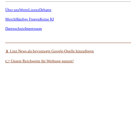
Über uns
Werte
Lizenz
Debatte
Merch
Häufige Fragen
Keine KI
Datenschutz
Impressum
📱 Linz News als bevorzugte Google-Quelle hinzufügen
👉 Unsere Reichweite für Werbung nutzen!