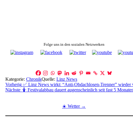
Folge uns in den sozialen Netzwerken
Kategorie:
Chronik
Quelle:
Linz News
Beitragsnavigation
Vorherig
✅ Linz News wirkt: “Anti-Obdachlosen-Trenner” wieder
Nächste
🤷 Festivalabbau dauert augenscheinlich seit fast 5 Monate
☀️ Wetter →