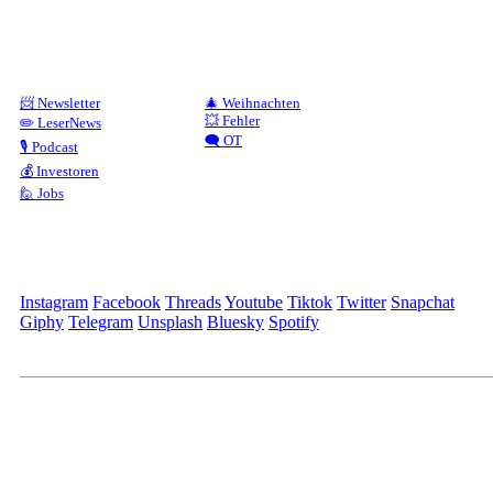
📨 Newsletter
🎄 Weihnachten
💥 Fehler
✏️ LeserNews
🗨️ OT
🎙️ Podcast
💰 Investoren
🙋 Jobs
Instagram
Facebook
Threads
Youtube
Tiktok
Twitter
Snapchat
Giphy
Telegram
Unsplash
Bluesky
Spotify