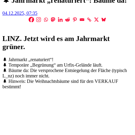
🌲 Jahrmarkt „renaturiert“: Bäume da!
Posted
04.12.2025, 07:35
on
LINZ. Jetzt wird es am Jahrmarkt
grüner.
🌲 Jahrmarkt „renaturiert“!
🌲 Temporäre „Begrünung“ am Urfix-Gelände läuft.
🌲 Bäume da: Die versprochene Entsiegelung der Fläche (typisch
L_nz) noch immer nicht.
🌲 Hinweis: Die Weihnachtsbäume sind für den VERKAUF
bestimmt!