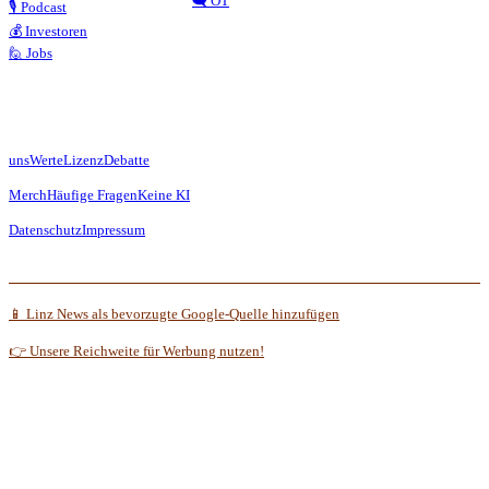
🗨️ OT
🎙️ Podcast
💰 Investoren
🙋 Jobs
uns
Werte
Lizenz
Debatte
Merch
Häufige Fragen
Keine KI
Datenschutz
Impressum
📱 Linz News als bevorzugte Google-Quelle hinzufügen
👉 Unsere Reichweite für Werbung nutzen!