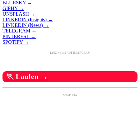
BLUESKY →
GIPHY →
UNSPLASH →
LINKEDIN (Insights) →
LINKEDIN (News) →
TELEGRAM →
PINTEREST →
SPOTIFY →
LINZ NEWS AUF INSTAGRAM
🏃 Laufen →
SNAPDOX