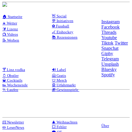
👋 Social
🏠 Startseite
💬 Initiativen
Instagram
☀️ Wetter
⚽ Fussball
Facebook
🔰 Lizenz
🏒 Eishockey
Threads
📺 Videos
📚 Rezensionen
Youtube
📝 Werben
Tiktok
Twitter
Snapchat
Giphy
Telegram
Unsplash
Bluesky
🍸 Linz.vodka
🔊 Label
Spotify
🫙 Obstler
🤗 Gratis
🥃 Cocktails
👕 Merch
👟 Wochenende
🎡 Urfahrmarkt
🏃 Laufen
🎁 Gewinnspiele
📨 Newsletter
🎄 Weihnachten
Über
💥 Fehler
✏️ LeserNews