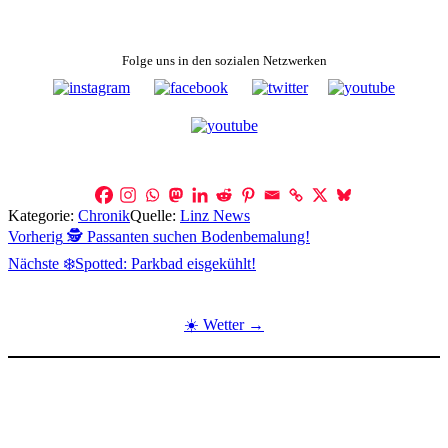
Folge uns in den sozialen Netzwerken
Kategorie:
Chronik
Quelle:
Linz News
Beitragsnavigation
Vorherig
🕵️ Passanten suchen Bodenbemalung!
Nächste
❄️Spotted: Parkbad eisgekühlt!
☀️ Wetter →