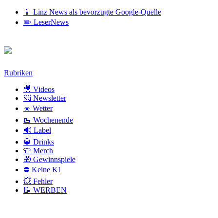
📱 Linz News als bevorzugte Google-Quelle
✏️ LeserNews
Zum
Rubriken
Inhalt
🎥 Videos
📨 Newsletter
☀️ Wetter
🥾 Wochenende
🔊 Label
🥃 Drinks
👕 Merch
🎁 Gewinnspiele
⛔ Keine KI
💥 Fehler
📝 WERBEN