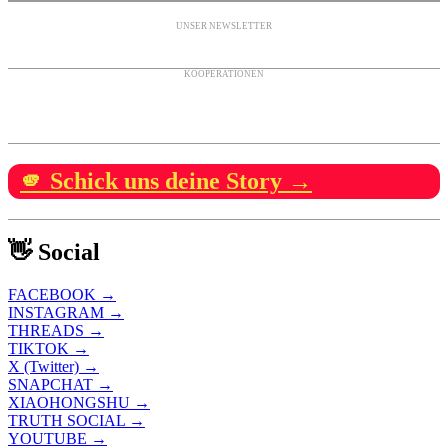
UNSER NEWSLETTER
KOOPERATIONEN
🫵 Schick uns deine Story →
👋 Social
FACEBOOK →
INSTAGRAM →
THREADS →
TIKTOK →
X (Twitter) →
SNAPCHAT →
XIAOHONGSHU →
TRUTH SOCIAL →
YOUTUBE →