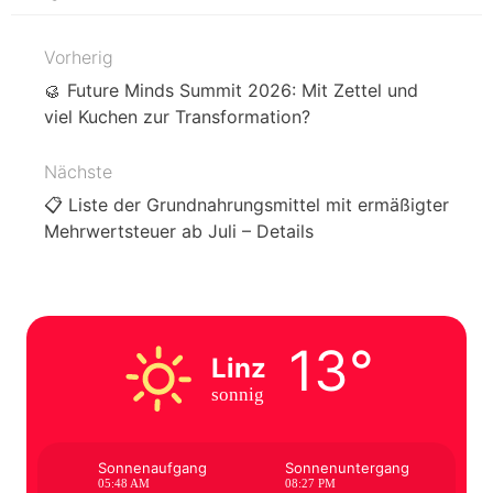
Vorherig
Beitragsnavigation
🥮 Future Minds Summit 2026: Mit Zettel und
viel Kuchen zur Transformation?
Nächste
📋 Liste der Grundnahrungsmittel mit ermäßigter
Mehrwertsteuer ab Juli – Details
13°
Linz
sonnig
Sonnenaufgang
Sonnenuntergang
05:48 AM
08:27 PM