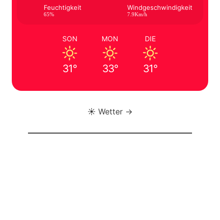
Feuchtigkeit
Windgeschwindigkeit
65%
7.9Km/h
SON
MON
DIE
31°
33°
31°
☀️ Wetter →