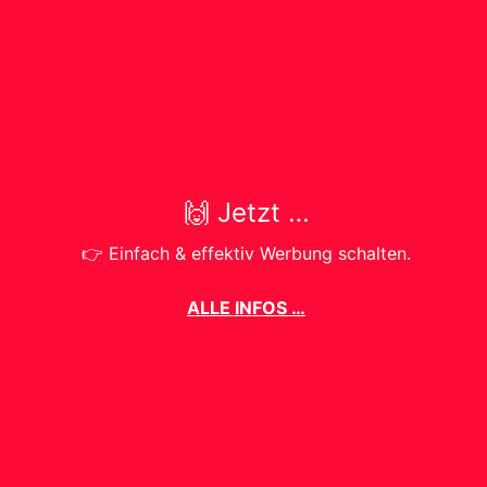
🏃 Laufen →
SNAPDOX
🙌 Jetzt …
👉 Einfach & effektiv Werbung schalten.
ALLE INFOS …
🏠 Startseite
👋 Social