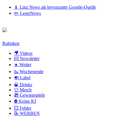
📱 Linz News als bevorzugte Google-Quelle
✏️ LeserNews
Zum
Rubriken
Inhalt
🎥 Videos
📨 Newsletter
☀️ Wetter
🥾 Wochenende
🔊 Label
🥃 Drinks
👕 Merch
🎁 Gewinnspiele
⛔ Keine KI
💥 Fehler
📝 WERBEN