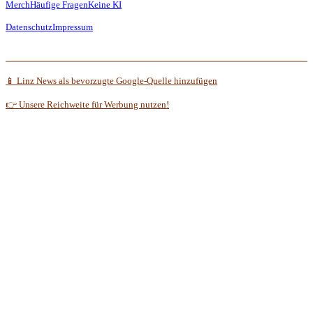
Merch
Häufige Fragen
Keine KI
Datenschutz
Impressum
📱 Linz News als bevorzugte Google-Quelle hinzufügen
👉 Unsere Reichweite für Werbung nutzen!