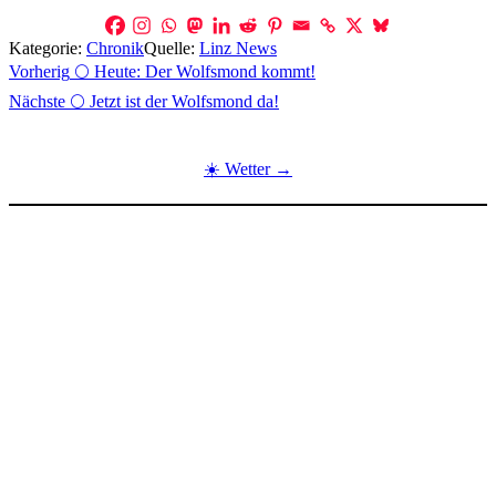
Kategorie:
Chronik
Quelle:
Linz News
Beitragsnavigation
Vorherig
🌕 Heute: Der Wolfsmond kommt!
Nächste
🌕 Jetzt ist der Wolfsmond da!
☀️ Wetter →