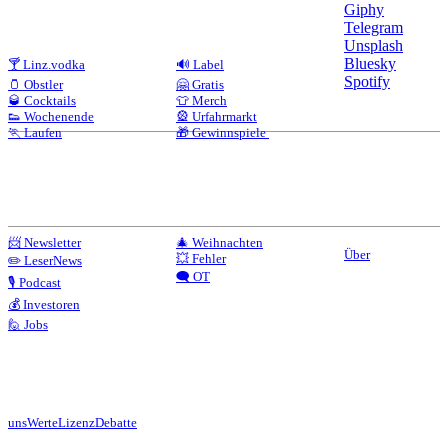
Giphy
Telegram
Unsplash
Bluesky
🍸 Linz.vodka
🔊 Label
Spotify
🫙 Obstler
🤗 Gratis
🥃 Cocktails
👕 Merch
👟 Wochenende
🎡 Urfahrmarkt
🏃 Laufen
🎁 Gewinnspiele
📨 Newsletter
🎄 Weihnachten
Über
💥 Fehler
✏️ LeserNews
🗨️ OT
🎙️ Podcast
💰 Investoren
🙋 Jobs
uns
Werte
Lizenz
Debatte