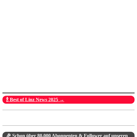
🍾 Best of Linz News 2025 →
🎉 Schon über 80.000 Abonnenten & Follower auf unseren