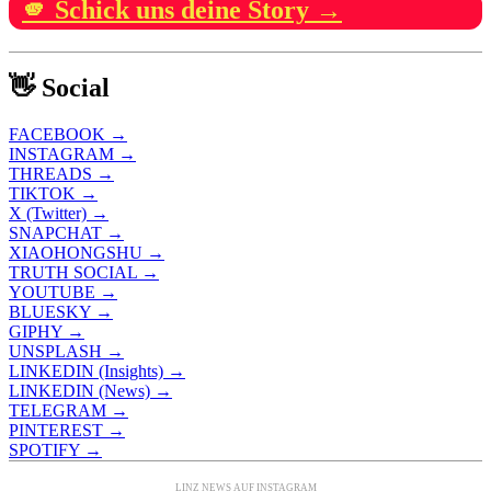
🫵 Schick uns deine Story →
👋 Social
FACEBOOK →
INSTAGRAM →
THREADS →
TIKTOK →
X (Twitter) →
SNAPCHAT →
XIAOHONGSHU →
TRUTH SOCIAL →
YOUTUBE →
BLUESKY →
GIPHY →
UNSPLASH →
LINKEDIN (Insights) →
LINKEDIN (News) →
TELEGRAM →
PINTEREST →
SPOTIFY →
LINZ NEWS AUF INSTAGRAM