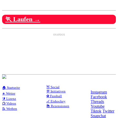
🏃 Laufen →
SNAPDOX
👋 Social
🏠 Startseite
💬 Initiativen
Instagram
☀️ Wetter
⚽ Fussball
Facebook
🔰 Lizenz
🏒 Eishockey
Threads
📺 Videos
📚 Rezensionen
Youtube
📝 Werben
Tiktok
Twitter
Snapchat