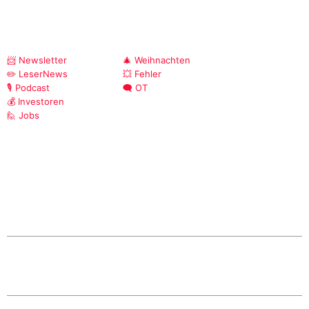
📨 Newsletter
🎄 Weihnachten
✏️ LeserNews
💥 Fehler
🎙️ Podcast
🗨️ OT
💰 Investoren
🙋 Jobs