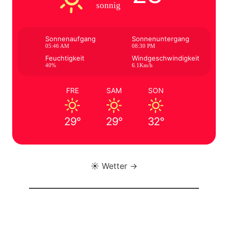
sonnig
Sonnenaufgang
Sonnenuntergang
05:46 AM
08:30 PM
Feuchtigkeit
Windgeschwindigkeit
40%
6.1Km/h
FRE
SAM
SON
29°
29°
32°
☀️ Wetter →