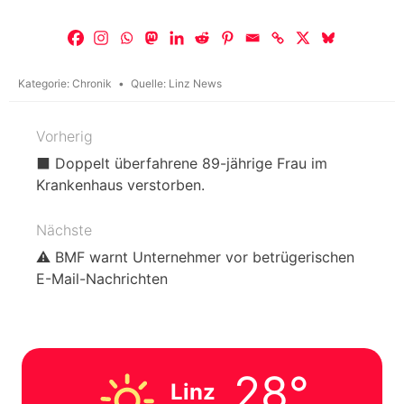
Kategorie:
Chronik
Quelle:
Linz News
Vorherig
Beitragsnavigation
⬛ Doppelt überfahrene 89-jährige Frau im
Krankenhaus verstorben.
Nächste
⚠️ BMF warnt Unternehmer vor betrügerischen
E-Mail-Nachrichten
28°
Linz