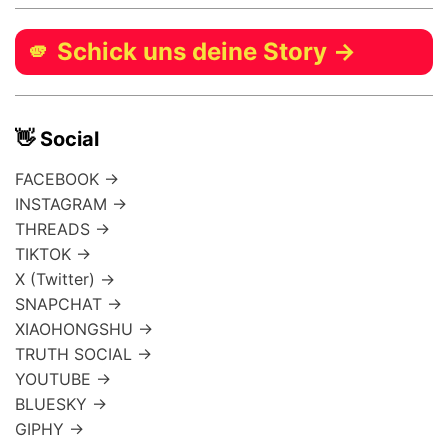
🫵 Schick uns deine Story →
👋 Social
FACEBOOK →
INSTAGRAM →
THREADS →
TIKTOK →
X (Twitter) →
SNAPCHAT →
XIAOHONGSHU →
TRUTH SOCIAL →
YOUTUBE →
BLUESKY →
GIPHY →