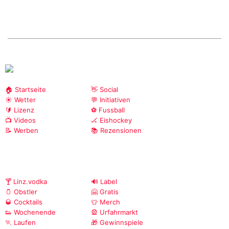
🏠 Startseite
👋 Social
☀️ Wetter
💬 Initiativen
🔰 Lizenz
⚽ Fussball
📺 Videos
🏒 Eishockey
📝 Werben
📚 Rezensionen
🍸 Linz.vodka
🔊 Label
🫙 Obstler
🤗 Gratis
🥃 Cocktails
👕 Merch
👟 Wochenende
🎡 Urfahrmarkt
🏃 Laufen
🎁 Gewinnspiele