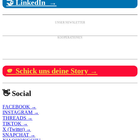
🤝 LinkedIn →
UNSER NEWSLETTER
KOOPERATIONEN
🫵 Schick uns deine Story →
👋 Social
FACEBOOK →
INSTAGRAM →
THREADS →
TIKTOK →
X (Twitter) →
SNAPCHAT →