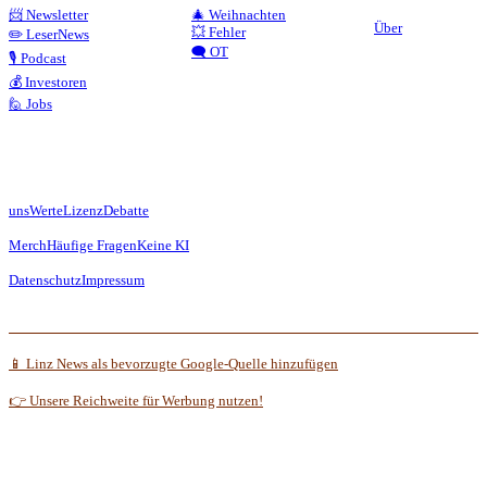
📨 Newsletter
🎄 Weihnachten
Über
💥 Fehler
✏️ LeserNews
🗨️ OT
🎙️ Podcast
💰 Investoren
🙋 Jobs
uns
Werte
Lizenz
Debatte
Merch
Häufige Fragen
Keine KI
Datenschutz
Impressum
📱 Linz News als bevorzugte Google-Quelle hinzufügen
👉 Unsere Reichweite für Werbung nutzen!