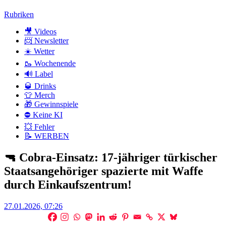
Zum
Rubriken
Inhalt
🎥 Videos
📨 Newsletter
☀️ Wetter
🥾 Wochenende
🔊 Label
🥃 Drinks
👕 Merch
🎁 Gewinnspiele
⛔ Keine KI
💥 Fehler
📝 WERBEN
🔫 Cobra-Einsatz: 17-jähriger türkischer
Staatsangehöriger spazierte mit Waffe
durch Einkaufszentrum!
Posted
27.01.2026, 07:26
on