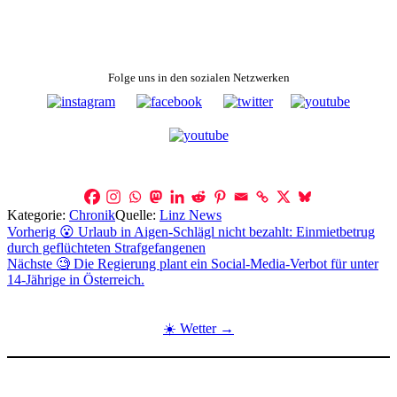
Folge uns in den sozialen Netzwerken
Kategorie:
Chronik
Quelle:
Linz News
Beitragsnavigation
Vorherig
😮 Urlaub in Aigen-Schlägl nicht bezahlt: Einmietbetrug
durch geflüchteten Strafgefangenen
Nächste
🧐 Die Regierung plant ein Social-Media-Verbot für unter
14-Jährige in Österreich.
☀️ Wetter →