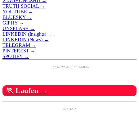
XIAOHONGSHU →
TRUTH SOCIAL →
YOUTUBE →
BLUESKY →
GIPHY →
UNSPLASH →
LINKEDIN (Insights) →
LINKEDIN (News) →
TELEGRAM →
PINTEREST →
SPOTIFY →
LINZ NEWS AUF INSTAGRAM
🏃 Laufen →
SNAPDOX