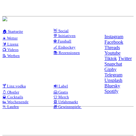
👋 Social
🏠 Startseite
💬 Initiativen
Instagram
☀️ Wetter
⚽ Fussball
Facebook
🔰 Lizenz
🏒 Eishockey
Threads
📺 Videos
📚 Rezensionen
Youtube
📝 Werben
Tiktok
Twitter
Snapchat
Giphy
Telegram
Unsplash
Bluesky
🍸 Linz.vodka
🔊 Label
Spotify
🫙 Obstler
🤗 Gratis
🥃 Cocktails
👕 Merch
👟 Wochenende
🎡 Urfahrmarkt
🏃 Laufen
🎁 Gewinnspiele