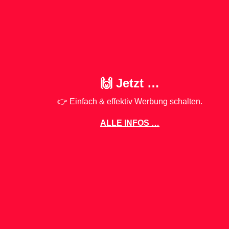
📨 Newsletter
🎄 Weihnachten
Über
💥 Fehler
✏️ LeserNews
🗨️ OT
🎙️ Podcast
💰 Investoren
🙋 Jobs
🙌 Jetzt …
👉 Einfach & effektiv Werbung schalten.
ALLE INFOS …
uns
Werte
Lizenz
Debatte
Merch
Häufige Fragen
Keine KI
Datenschutz
Impressum
📱 Linz News als bevorzugte Google-Quelle hinzufügen
👉 Unsere Reichweite für Werbung nutzen!