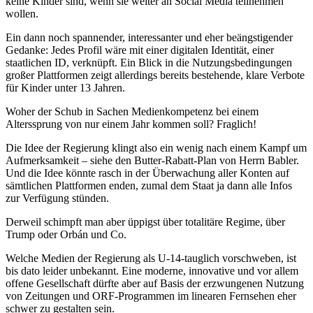
keine Kinder sind, wenn sie weiter an Social Media teilnehmen
wollen.
Ein dann noch spannender, interessanter und eher beängstigender
Gedanke: Jedes Profil wäre mit einer digitalen Identität, einer
staatlichen ID, verknüpft. Ein Blick in die Nutzungsbedingungen
großer Plattformen zeigt allerdings bereits bestehende, klare Verbote
für Kinder unter 13 Jahren.
Woher der Schub in Sachen Medienkompetenz bei einem
Alterssprung von nur einem Jahr kommen soll? Fraglich!
Die Idee der Regierung klingt also ein wenig nach einem Kampf um
Aufmerksamkeit – siehe den Butter-Rabatt-Plan von Herrn Babler.
Und die Idee könnte rasch in der Überwachung aller Konten auf
sämtlichen Plattformen enden, zumal dem Staat ja dann alle Infos
zur Verfügung stünden.
Derweil schimpft man aber üppigst über totalitäre Regime, über
Trump oder Orbán und Co.
Welche Medien der Regierung als U-14-tauglich vorschweben, ist
bis dato leider unbekannt. Eine moderne, innovative und vor allem
offene Gesellschaft dürfte aber auf Basis der erzwungenen Nutzung
von Zeitungen und ORF-Programmen im linearen Fernsehen eher
schwer zu gestalten sein.