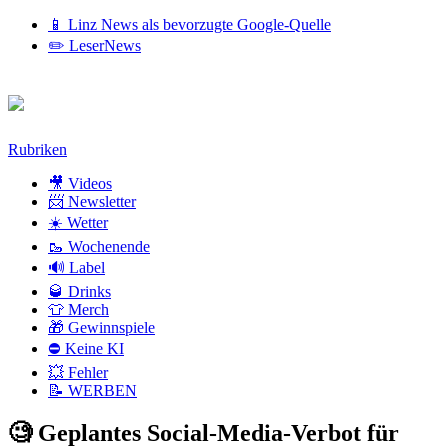
📱 Linz News als bevorzugte Google-Quelle
✏️ LeserNews
Zum
Rubriken
Inhalt
🎥 Videos
📨 Newsletter
☀️ Wetter
🥾 Wochenende
🔊 Label
🥃 Drinks
👕 Merch
🎁 Gewinnspiele
⛔ Keine KI
💥 Fehler
📝 WERBEN
🧐 Geplantes Social-Media-Verbot für