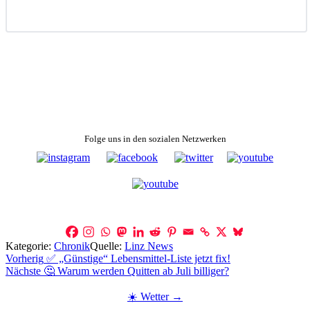
Folge uns in den sozialen Netzwerken
Kategorie:
Chronik
Quelle:
Linz News
Beitragsnavigation
Vorherig
✅ „Günstige“ Lebensmittel-Liste jetzt fix!
Nächste
🤔 Warum werden Quitten ab Juli billiger?
☀️ Wetter →