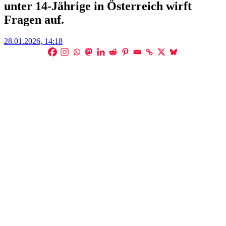
unter 14-Jährige in Österreich wirft
Fragen auf.
Posted
28.01.2026, 14:18
on