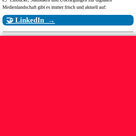
Medienlandschaft gibt es immer frisch und aktuell auf:
🤝 LinkedIn →
UNSER NEWSLETTER
KOOPERATIONEN
🫵 Schick uns deine Story →
👋 Social
FACEBOOK →
INSTAGRAM →
THREADS →