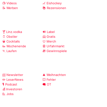
📺 Videos
🏒 Eishockey
📝 Werben
📚 Rezensionen
🍸 Linz.vodka
🔊 Label
🫙 Obstler
🤗 Gratis
🥃 Cocktails
👕 Merch
👟 Wochenende
🎡 Urfahrmarkt
🏃 Laufen
🎁 Gewinnspiele
📨 Newsletter
🎄 Weihnachten
✏️ LeserNews
💥 Fehler
🎙️ Podcast
🗨️ OT
💰 Investoren
🙋 Jobs