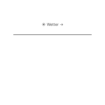
☀️ Wetter →