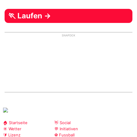
🏃 Laufen →
SNAPDOX
🏠 Startseite
👋 Social
☀️ Wetter
💬 Initiativen
🔰 Lizenz
⚽ Fussball