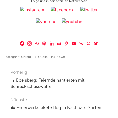
Folge uns in den sozialen Netzwerken
Kategorie:
Chronik
Quelle:
Linz News
Vorherig
Beitragsnavigation
🔫 Ebelsberg: Feiernde hantierten mit
Schreckschusswaffe
Nächste
🚑 Feuerwerksrakete flog in Nachbars Garten