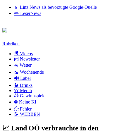
📱 Linz News als bevorzugte Google-Quelle
✏️ LeserNews
Zum
Rubriken
Inhalt
🎥 Videos
📨 Newsletter
☀️ Wetter
🥾 Wochenende
🔊 Label
🥃 Drinks
👕 Merch
🎁 Gewinnspiele
⛔ Keine KI
💥 Fehler
📝 WERBEN
📈 Land OÖ verbrauchte in den