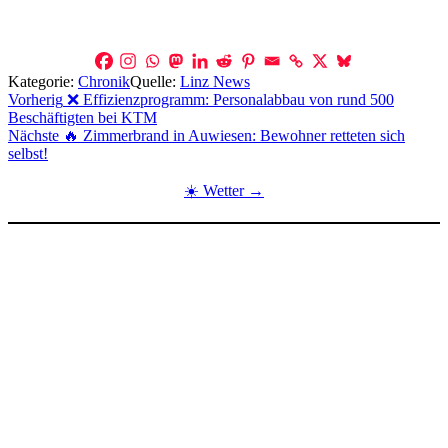
Kategorie:
Chronik
Quelle:
Linz News
Beitragsnavigation
Vorherig
❌ Effizienzprogramm: Personalabbau von rund 500
Beschäftigten bei KTM
Nächste
🔥 Zimmerbrand in Auwiesen: Bewohner retteten sich
selbst!
☀️ Wetter →