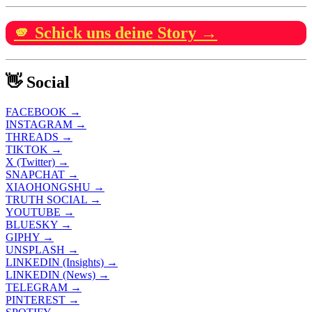
🫵 Schick uns deine Story →
👋 Social
FACEBOOK →
INSTAGRAM →
THREADS →
TIKTOK →
X (Twitter) →
SNAPCHAT →
XIAOHONGSHU →
TRUTH SOCIAL →
YOUTUBE →
BLUESKY →
GIPHY →
UNSPLASH →
LINKEDIN (Insights) →
LINKEDIN (News) →
TELEGRAM →
PINTEREST →