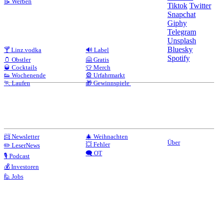
📝 Werben
Tiktok
Twitter
Snapchat
Giphy
Telegram
Unsplash
Bluesky
🍸 Linz.vodka
🔊 Label
Spotify
🫙 Obstler
🤗 Gratis
🥃 Cocktails
👕 Merch
👟 Wochenende
🎡 Urfahrmarkt
🏃 Laufen
🎁 Gewinnspiele
📨 Newsletter
🎄 Weihnachten
Über
💥 Fehler
✏️ LeserNews
🗨️ OT
🎙️ Podcast
💰 Investoren
🙋 Jobs