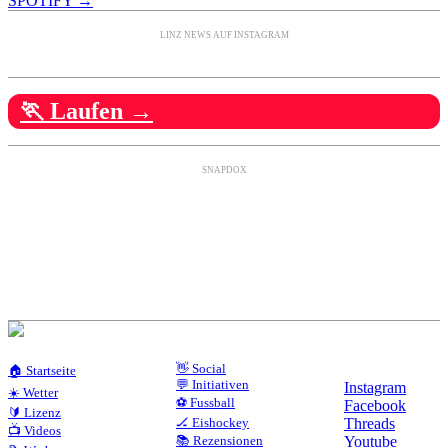
SPOTIFY →
LINZ NEWS AUF INSTAGRAM
🏃 Laufen →
SNAPDOX
👋 Social
🏠 Startseite
💬 Initiativen
Instagram
☀️ Wetter
⚽ Fussball
Facebook
🔰 Lizenz
🏒 Eishockey
Threads
📺 Videos
📚 Rezensionen
Youtube