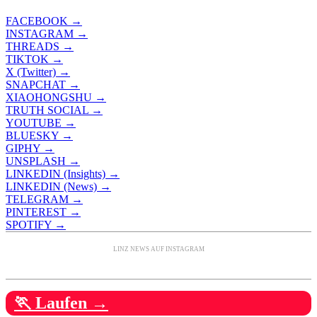
FACEBOOK →
INSTAGRAM →
THREADS →
TIKTOK →
X (Twitter) →
SNAPCHAT →
XIAOHONGSHU →
TRUTH SOCIAL →
YOUTUBE →
BLUESKY →
GIPHY →
UNSPLASH →
LINKEDIN (Insights) →
LINKEDIN (News) →
TELEGRAM →
PINTEREST →
SPOTIFY →
LINZ NEWS AUF INSTAGRAM
🏃 Laufen →