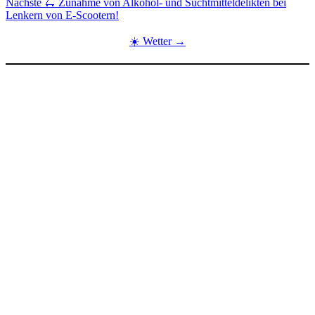
Nächste
🛴 Zunahme von Alkohol- und Suchtmitteldelikten bei
Lenkern von E-Scootern!
☀️ Wetter →