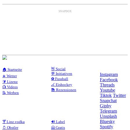
SNAPDOX
👋 Social
🏠 Startseite
💬 Initiativen
Instagram
☀️ Wetter
⚽ Fussball
Facebook
🔰 Lizenz
🏒 Eishockey
Threads
📺 Videos
📚 Rezensionen
Youtube
📝 Werben
Tiktok
Twitter
Snapchat
Giphy
Telegram
Unsplash
Bluesky
🍸 Linz.vodka
🔊 Label
Spotify
🫙 Obstler
🤗 Gratis