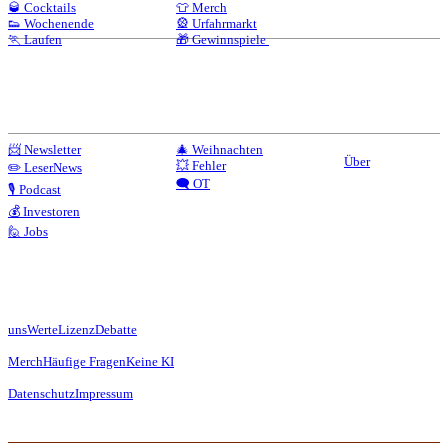
🥃 Cocktails
👕 Merch
👟 Wochenende
🎡 Urfahrmarkt
🏃 Laufen
🎁 Gewinnspiele
📨 Newsletter
🎄 Weihnachten
Über
💥 Fehler
✏️ LeserNews
🗨️ OT
🎙️ Podcast
💰 Investoren
🙋 Jobs
uns
Werte
Lizenz
Debatte
Merch
Häufige Fragen
Keine KI
Datenschutz
Impressum