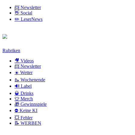
📨 Newsletter
👋 Social
✏️ LeserNews
Zum
Rubriken
Inhalt
🎥 Videos
📨 Newsletter
☀️ Wetter
🥾 Wochenende
🔊 Label
🥃 Drinks
👕 Merch
🎁 Gewinnspiele
⛔ Keine KI
💥 Fehler
📝 WERBEN