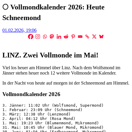
🌕 Vollmondkalender 2026: Heute
Schneemond
Posted
01.02.2026, 19:06
on
LINZ. Zwei Vollmonde im Mai!
Viel los heuer am Himmel über Linz. Nach dem Wolfsmond im
Jänner stehen heuer noch 12 weitere Vollmonde im Kalender.
In der Nacht von heute auf morgen ist der Schneemond am Himmel.
Vollmondkalender 2026
3. Jänner: 11:02 Uhr (Wolfsmond, Supermond)
1. Februar: 23:09 Uhr (Schneemond)
3. März: 12:38 Uhr (Lenzmond)
2. April: 04:12 Uhr (Rosa Mond)
1. Mai: 19:23 Uhr (Blumenmond, Mikromond)
31. Mai: 10:45 Uhr (Blauer Mond, Mikromond)
30. Juni: 01:56 Uhr (Erdbeermond, Mikromond)