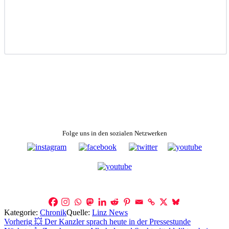
Folge uns in den sozialen Netzwerken
Kategorie:
Chronik
Quelle:
Linz News
Beitragsnavigation
Vorherig
💥 Der Kanzler sprach heute in der Pressestunde