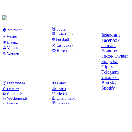
👋 Social
🏠 Startseite
💬 Initiativen
Instagram
☀️ Wetter
⚽ Fussball
Facebook
🔰 Lizenz
🏒 Eishockey
Threads
📺 Videos
📚 Rezensionen
Youtube
📝 Werben
Tiktok
Twitter
Snapchat
Giphy
Telegram
Unsplash
Bluesky
🍸 Linz.vodka
🔊 Label
Spotify
🫙 Obstler
🤗 Gratis
🥃 Cocktails
👕 Merch
👟 Wochenende
🎡 Urfahrmarkt
🏃 Laufen
🎁 Gewinnspiele