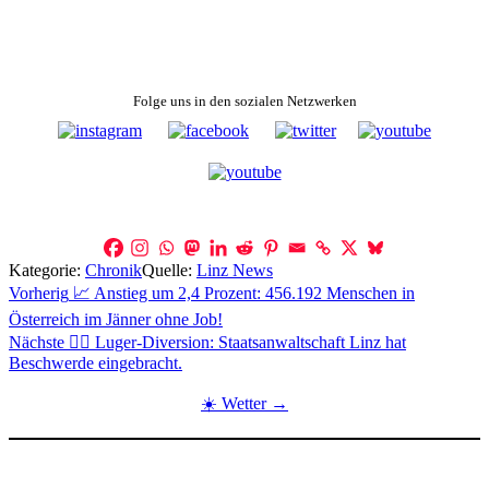
Folge uns in den sozialen Netzwerken
Kategorie:
Chronik
Quelle:
Linz News
Beitragsnavigation
Vorherig
📈 Anstieg um 2,4 Prozent: 456.192 Menschen in
Österreich im Jänner ohne Job!
Nächste
👨‍⚖️ Luger-Diversion: Staatsanwaltschaft Linz hat
Beschwerde eingebracht.
☀️ Wetter →