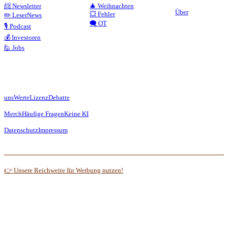
📨 Newsletter
🎄 Weihnachten
Über
💥 Fehler
✏️ LeserNews
🗨️ OT
🎙️ Podcast
💰 Investoren
🙋 Jobs
uns
Werte
Lizenz
Debatte
Merch
Häufige Fragen
Keine KI
Datenschutz
Impressum
👉 Unsere Reichweite für Werbung nutzen!