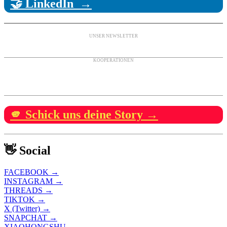
🤝 LinkedIn →
UNSER NEWSLETTER
KOOPERATIONEN
🫵 Schick uns deine Story →
👋 Social
FACEBOOK →
INSTAGRAM →
THREADS →
TIKTOK →
X (Twitter) →
SNAPCHAT →
XIAOHONGSHU →