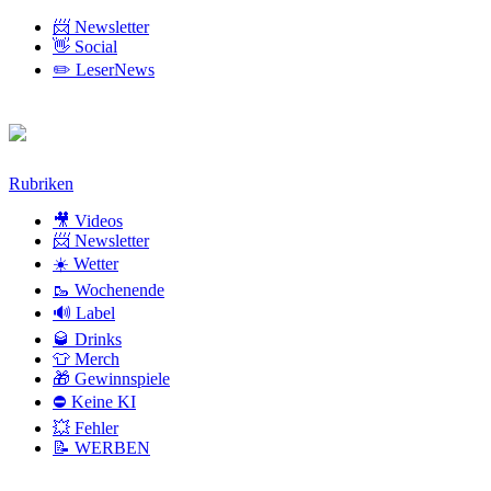
📨 Newsletter
👋 Social
✏️ LeserNews
Zum
Rubriken
Inhalt
🎥 Videos
📨 Newsletter
☀️ Wetter
🥾 Wochenende
🔊 Label
🥃 Drinks
👕 Merch
🎁 Gewinnspiele
⛔ Keine KI
💥 Fehler
📝 WERBEN