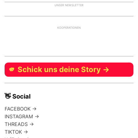
UNSER NEWSLETTER
KOOPERATIONEN
🫵 Schick uns deine Story →
👋 Social
FACEBOOK →
INSTAGRAM →
THREADS →
TIKTOK →