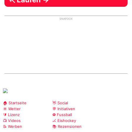
SNAPDOX
🏠 Startseite
👋 Social
☀️ Wetter
💬 Initiativen
🔰 Lizenz
⚽ Fussball
📺 Videos
🏒 Eishockey
📝 Werben
📚 Rezensionen