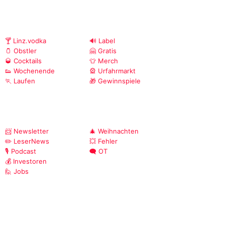
🍸 Linz.vodka
🔊 Label
🫙 Obstler
🤗 Gratis
🥃 Cocktails
👕 Merch
👟 Wochenende
🎡 Urfahrmarkt
🏃 Laufen
🎁 Gewinnspiele
📨 Newsletter
🎄 Weihnachten
✏️ LeserNews
💥 Fehler
🎙️ Podcast
🗨️ OT
💰 Investoren
🙋 Jobs