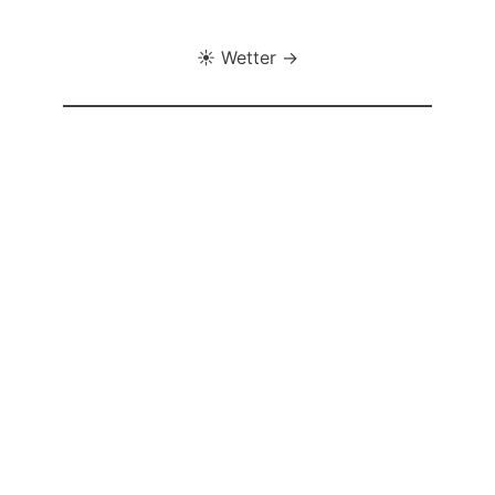
☀️ Wetter →