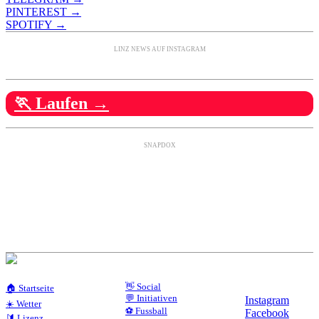
PINTEREST →
SPOTIFY →
LINZ NEWS AUF INSTAGRAM
🏃 Laufen →
SNAPDOX
👋 Social
🏠 Startseite
💬 Initiativen
Instagram
☀️ Wetter
⚽ Fussball
Facebook
🔰 Lizenz