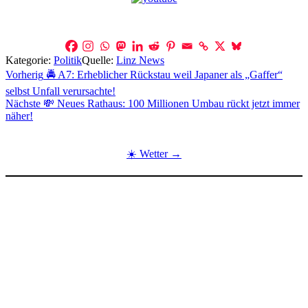
Kategorie:
Politik
Quelle:
Linz News
Beitragsnavigation
Vorherig
🚔 A7: Erheblicher Rückstau weil Japaner als „Gaffer“
selbst Unfall verursachte!
Nächste
💸 Neues Rathaus: 100 Millionen Umbau rückt jetzt immer
näher!
☀️ Wetter →