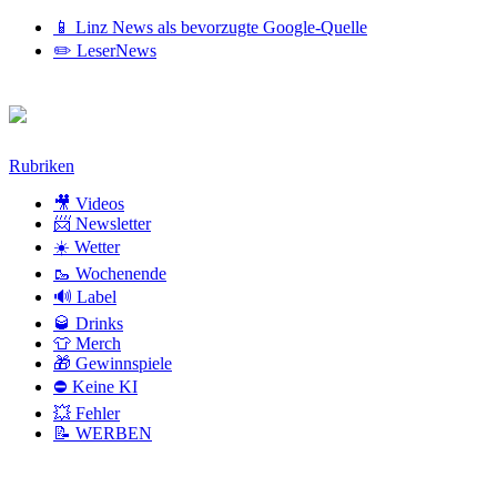
📱 Linz News als bevorzugte Google-Quelle
✏️ LeserNews
Zum
Rubriken
Inhalt
🎥 Videos
📨 Newsletter
☀️ Wetter
🥾 Wochenende
🔊 Label
🥃 Drinks
👕 Merch
🎁 Gewinnspiele
⛔ Keine KI
💥 Fehler
📝 WERBEN