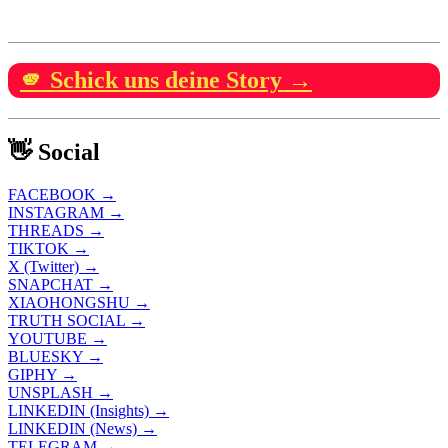
🫵 Schick uns deine Story →
👋 Social
FACEBOOK →
INSTAGRAM →
THREADS →
TIKTOK →
X (Twitter) →
SNAPCHAT →
XIAOHONGSHU →
TRUTH SOCIAL →
YOUTUBE →
BLUESKY →
GIPHY →
UNSPLASH →
LINKEDIN (Insights) →
LINKEDIN (News) →
TELEGRAM →