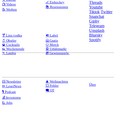
🏒 Eishockey
Threads
📺 Videos
📚 Rezensionen
Youtube
📝 Werben
Tiktok
Twitter
Snapchat
Giphy
Telegram
Unsplash
Bluesky
🍸 Linz.vodka
🔊 Label
Spotify
🫙 Obstler
🤗 Gratis
🥃 Cocktails
👕 Merch
👟 Wochenende
🎡 Urfahrmarkt
🏃 Laufen
🎁 Gewinnspiele
📨 Newsletter
🎄 Weihnachten
Über
💥 Fehler
✏️ LeserNews
🗨️ OT
🎙️ Podcast
💰 Investoren
🙋 Jobs