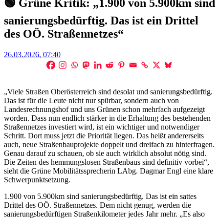
🟢 Grüne Kritik: „1.900 von 5.900km sind
sanierungsbedürftig. Das ist ein Drittel
des OÖ. Straßennetzes“
Posted
26.03.2026, 07:40
on
„Viele Straßen Oberösterreich sind desolat und sanierungsbedürftig.
Das ist für die Leute nicht nur spürbar, sondern auch von
Landesrechnungshof und uns Grünen schon mehrfach aufgezeigt
worden. Dass nun endlich stärker in die Erhaltung des bestehenden
Straßennetzes investiert wird, ist ein wichtiger und notwendiger
Schritt. Dort muss jetzt die Priorität liegen. Das heißt andererseits
auch, neue Straßenbauprojekte doppelt und dreifach zu hinterfragen.
Genau darauf zu schauen, ob sie auch wirklich absolut nötig sind.
Die Zeiten des hemmungslosen Straßenbaus sind definitiv vorbei“,
sieht die Grüne Mobilitätssprecherin LAbg. Dagmar Engl eine klare
Schwerpunktsetzung.
1.900 von 5.900km sind sanierungsbedürftig. Das ist ein sattes
Drittel des OÖ. Straßennetzes. Dem nicht genug, werden die
sanierungsbedürftigen Straßenkilometer jedes Jahr mehr. „Es also