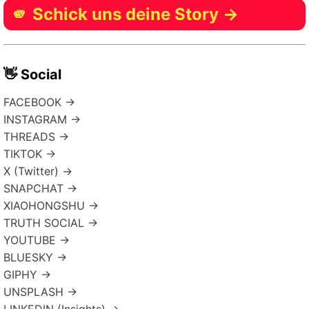
🫵 Schick uns deine Story →
👋 Social
FACEBOOK →
INSTAGRAM →
THREADS →
TIKTOK →
X (Twitter) →
SNAPCHAT →
XIAOHONGSHU →
TRUTH SOCIAL →
YOUTUBE →
BLUESKY →
GIPHY →
UNSPLASH →