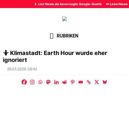
📱 Linz News als bevorzugte Google-Quelle
✏️ LeserNews
RUBRIKEN
🤷 Klimastadt: Earth Hour wurde eher
ignoriert
Posted
29.03.2026, 06:42
on