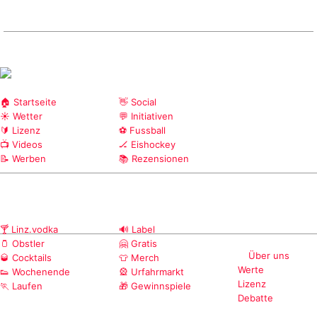
🏠 Startseite
👋 Social
☀️ Wetter
💬 Initiativen
🔰 Lizenz
⚽ Fussball
📺 Videos
🏒 Eishockey
📝 Werben
📚 Rezensionen
🍸 Linz.vodka
🔊 Label
🫙 Obstler
🤗 Gratis
Über uns
🥃 Cocktails
👕 Merch
Werte
👟 Wochenende
🎡 Urfahrmarkt
Lizenz
🏃 Laufen
🎁 Gewinnspiele
Debatte