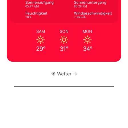
Sonnenaufgang
Sonnenuntergang
05:47 AM
08:29 PM
Feuchtigkeit
Windgeschwindigkeit
78%
7.2Km/h
SAM
SON
MON
29°
31°
34°
☀️ Wetter →