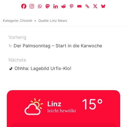
Kategorie:
Chronik
Quelle:
Linz News
Vorherig
Beitragsnavigation
✨ Der Palmsonntag – Start in die Karwoche
Nächste
🚽 Ohhha: Lagebild Urfix-Klo!
15°
Linz
leicht bewölkt