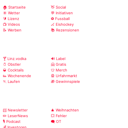
🏠 Startseite
👋 Social
☀️ Wetter
💬 Initiativen
🔰 Lizenz
⚽ Fussball
📺 Videos
🏒 Eishockey
📝 Werben
📚 Rezensionen
🍸 Linz.vodka
🔊 Label
🫙 Obstler
🤗 Gratis
🥃 Cocktails
👕 Merch
👟 Wochenende
🎡 Urfahrmarkt
🏃 Laufen
🎁 Gewinnspiele
📨 Newsletter
🎄 Weihnachten
✏️ LeserNews
💥 Fehler
🎙️ Podcast
🗨️ OT
💰 Investoren