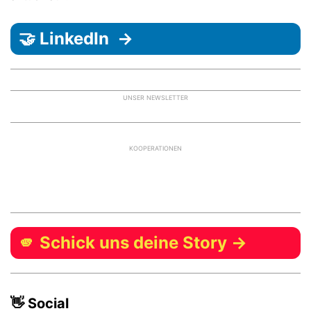
🤝 LinkedIn →
UNSER NEWSLETTER
KOOPERATIONEN
🫵 Schick uns deine Story →
👋 Social