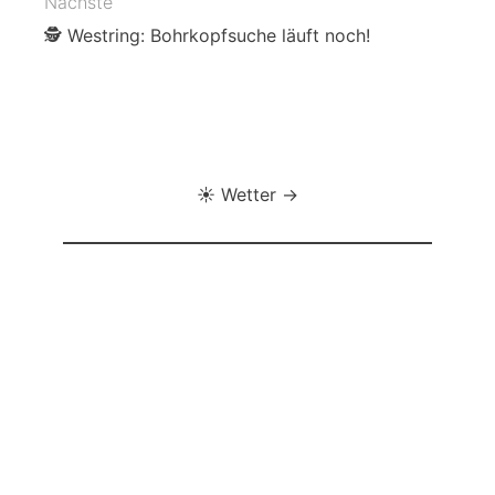
Nächste
🕵️ Westring: Bohrkopfsuche läuft noch!
☀️ Wetter →