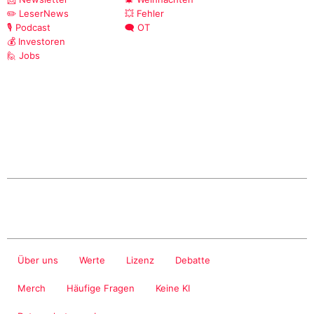
✏️ LeserNews
💥 Fehler
🎙️ Podcast
🗨️ OT
💰 Investoren
🙋 Jobs
Über uns
Werte
Lizenz
Debatte
Merch
Häufige Fragen
Keine KI