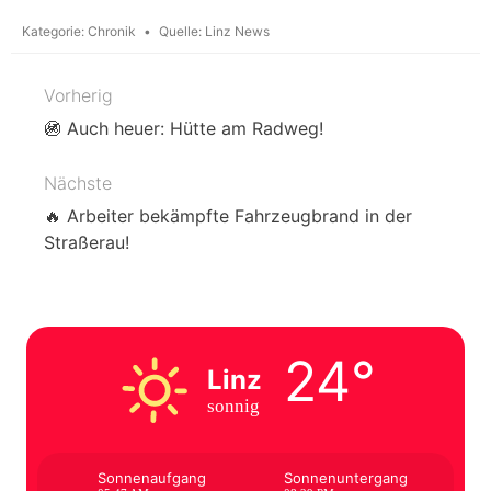
Kategorie:
Chronik
Quelle:
Linz News
Vorherig
Beitragsnavigation
🚳 Auch heuer: Hütte am Radweg!
Nächste
🔥 Arbeiter bekämpfte Fahrzeugbrand in der
Straßerau!
24°
Linz
sonnig
Sonnenaufgang
Sonnenuntergang