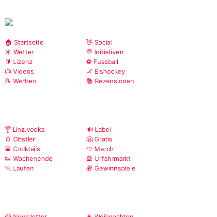
🏠 Startseite
👋 Social
☀️ Wetter
💬 Initiativen
🔰 Lizenz
⚽ Fussball
📺 Videos
🏒 Eishockey
📝 Werben
📚 Rezensionen
🍸 Linz.vodka
🔊 Label
🫙 Obstler
🤗 Gratis
🥃 Cocktails
👕 Merch
👟 Wochenende
🎡 Urfahrmarkt
🏃 Laufen
🎁 Gewinnspiele
📨 Newsletter
🎄 Weihnachten