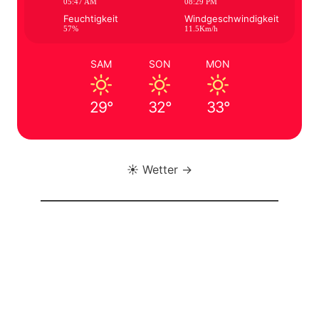
05:47 AM
08:29 PM
Feuchtigkeit
Windgeschwindigkeit
57%
11.5Km/h
SAM
SON
MON
29°
32°
33°
☀️ Wetter →