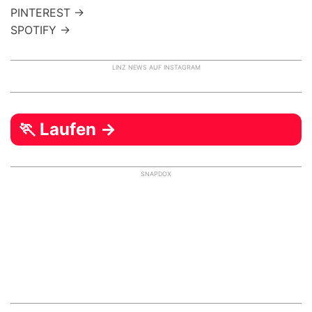
PINTEREST →
SPOTIFY →
LINZ NEWS AUF INSTAGRAM
🏃 Laufen →
SNAPDOX