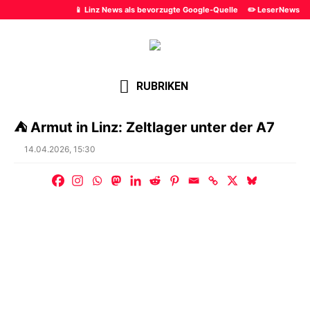
📱 Linz News als bevorzugte Google-Quelle
✏️ LeserNews
RUBRIKEN
⛺ Armut in Linz: Zeltlager unter der A7
Posted
14.04.2026, 15:30
on