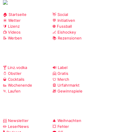
🏠 Startseite
👋 Social
☀️ Wetter
💬 Initiativen
🔰 Lizenz
⚽ Fussball
📺 Videos
🏒 Eishockey
📝 Werben
📚 Rezensionen
🍸 Linz.vodka
🔊 Label
🫙 Obstler
🤗 Gratis
🥃 Cocktails
👕 Merch
👟 Wochenende
🎡 Urfahrmarkt
🏃 Laufen
🎁 Gewinnspiele
📨 Newsletter
🎄 Weihnachten
✏️ LeserNews
💥 Fehler