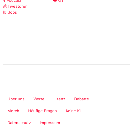
🎙️ Podcast
🗨️ OT
💰 Investoren
🙋 Jobs
Über uns
Werte
Lizenz
Debatte
Merch
Häufige Fragen
Keine KI
Datenschutz
Impressum