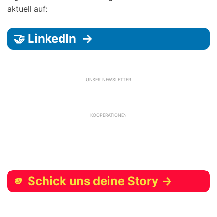
aktuell auf:
🤝 LinkedIn →
UNSER NEWSLETTER
KOOPERATIONEN
🫵 Schick uns deine Story →