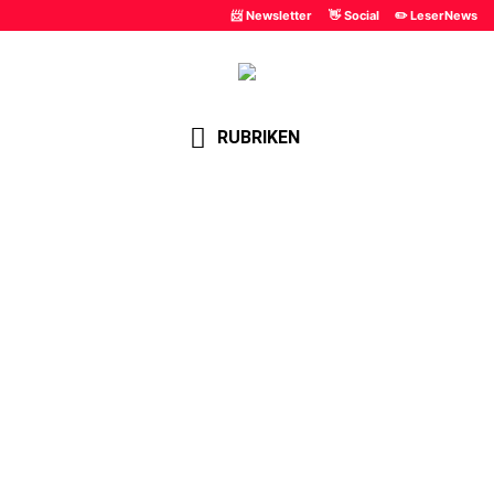
📨 Newsletter
👋 Social
✏️ LeserNews
RUBRIKEN