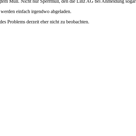
tem Müll. Nicht nur Sperrmüll, den die Linz AG bei Anmeldung sogar
e werden einfach irgendwo abgeladen.
es Problems derzeit eher nicht zu beobachten.