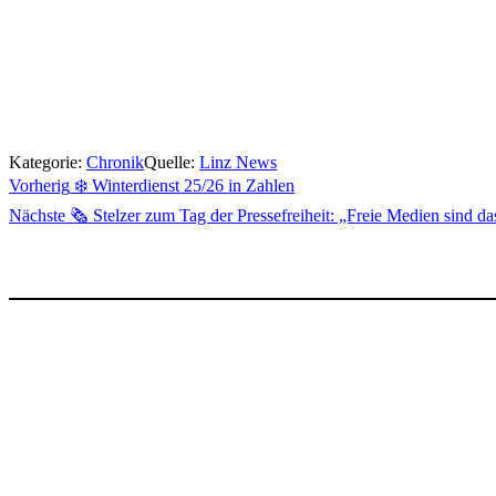
Kategorie:
Chronik
Quelle:
Linz News
Beitragsnavigation
Vorherig
❄️ Winterdienst 25/26 in Zahlen
Nächste
🗞️ Stelzer zum Tag der Pressefreiheit: „Freie Medien sind d