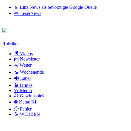
📱 Linz News als bevorzugte Google-Quelle
✏️ LeserNews
Zum
Rubriken
Inhalt
🎥 Videos
📨 Newsletter
☀️ Wetter
🥾 Wochenende
🔊 Label
🥃 Drinks
👕 Merch
🎁 Gewinnspiele
⛔ Keine KI
💥 Fehler
📝 WERBEN