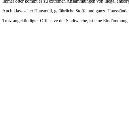
Immer öfter kommt es zu extremen Ansammlungen von illegal entsorg
Auch klassischer Hausmüll, gefährliche Stoffe und ganze Hausständ
Trotz angekündigter Offensive der Stadtwache, ist eine Eindämmung d