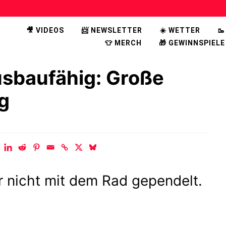
🎥 VIDEOS
📨 NEWSLETTER
☀️ WETTER

👕 MERCH
🎁 GEWINNSPIELE
sbaufähig: Große
g
r nicht mit dem Rad gependelt.