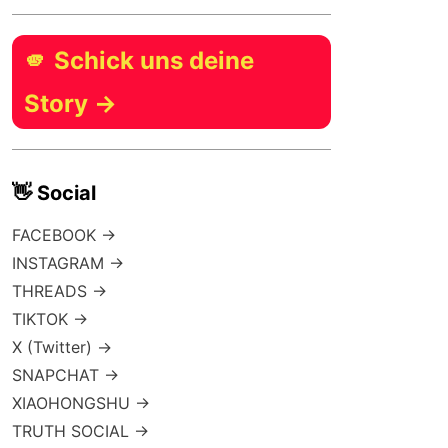
🫵 Schick uns deine
Story →
👋 Social
FACEBOOK →
INSTAGRAM →
THREADS →
TIKTOK →
X (Twitter) →
SNAPCHAT →
XIAOHONGSHU →
TRUTH SOCIAL →