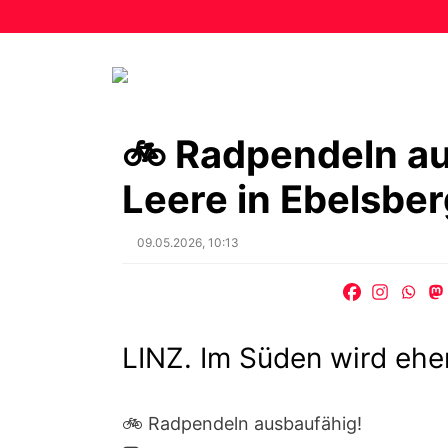
🚲 Radpendeln au
Leere in Ebelsber
Posted
09.05.2026, 10:13
on
LINZ. Im Süden wird ehe
🚲 Radpendeln ausbaufähig!