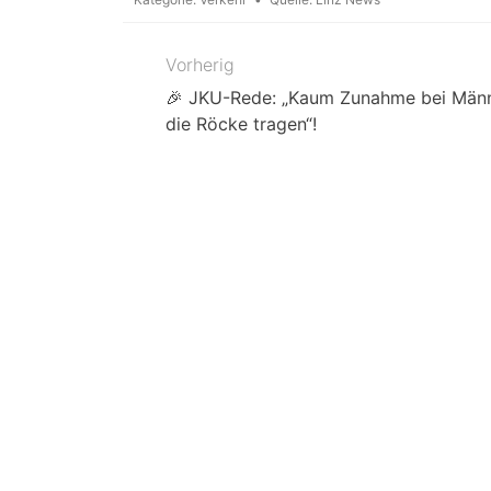
Vorherig
Beitragsnavigation
🎉 JKU-Rede: „Kaum Zunahme bei Männ
die Röcke tragen“!