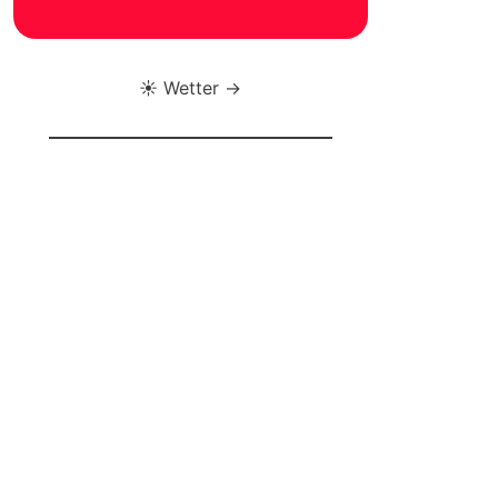
☀️ Wetter →