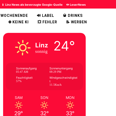
📱 Linz News als bevorzugte Google-Quelle
✏️ LeserNews
 WOCHENENDE
🔊 LABEL
🥃 DRINKS
⛔ KEINE KI
💥 FEHLER
📝 WERBEN
24°
Linz
sonnig
Sonnenaufgang
Sonnenuntergang
05:47 AM
08:29 PM
Feuchtigkeit
Windgeschwindigkei
57%
t
11.5Km/h
SAM
SON
MON
29°
32°
33°