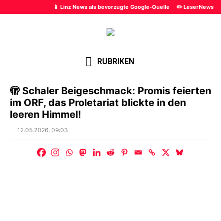
📱 Linz News als bevorzugte Google-Quelle
✏️ LeserNews
RUBRIKEN
🫣 Schaler Beigeschmack: Promis feierten
im ORF, das Proletariat blickte in den
leeren Himmel!
Posted
12.05.2026, 09:03
on