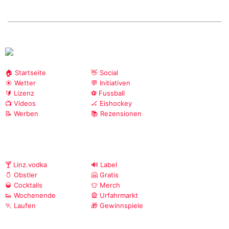
🏠 Startseite
👋 Social
☀️ Wetter
💬 Initiativen
🔰 Lizenz
⚽ Fussball
📺 Videos
🏒 Eishockey
📝 Werben
📚 Rezensionen
🍸 Linz.vodka
🔊 Label
🫙 Obstler
🤗 Gratis
🥃 Cocktails
👕 Merch
👟 Wochenende
🎡 Urfahrmarkt
🏃 Laufen
🎁 Gewinnspiele