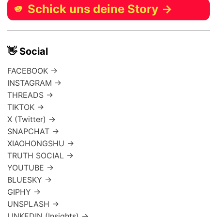
🫵 Schick uns deine Story →
👋 Social
FACEBOOK →
INSTAGRAM →
THREADS →
TIKTOK →
X (Twitter) →
SNAPCHAT →
XIAOHONGSHU →
TRUTH SOCIAL →
YOUTUBE →
BLUESKY →
GIPHY →
UNSPLASH →
LINKEDIN (Insights) →