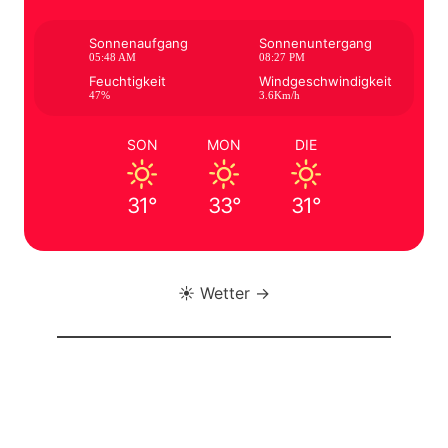
Sonnenaufgang
Sonnenuntergang
05:48 AM
08:27 PM
Feuchtigkeit
Windgeschwindigkeit
47%
3.6Km/h
SON
MON
DIE
31°
33°
31°
☀️ Wetter →