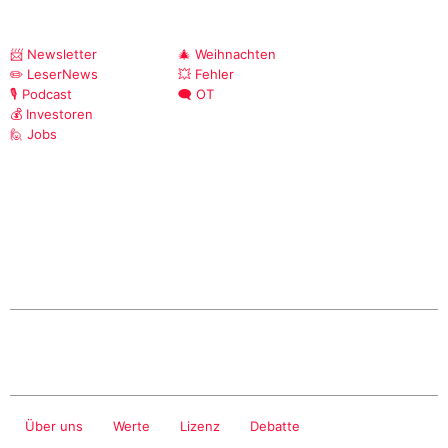
📨 Newsletter
🎄 Weihnachten
✏️ LeserNews
💥 Fehler
🎙️ Podcast
🗨️ OT
💰 Investoren
🙋 Jobs
Über uns
Werte
Lizenz
Debatte